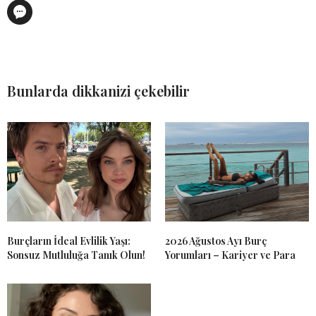
Bunlarda dikkanizi çekebilir
Burçların İdeal Evlilik Yaşı:
2026 Ağustos Ayı Burç
Sonsuz Mutluluğa Tanık Olun!
Yorumları – Kariyer ve Para