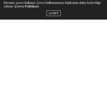
Sitemiz çerez kullanır. Çerez kullanımımız hakkında daha fazla bilgi
edinin:
Çerez Politikası
ACCEPT
Breitling sarısına gönderme yapan buketler, logolu mini
cupcake’ler ve içecek ikramlarıyla ziyaretçiler, keyifli
dakikalar geçirirken Breitling’in öne çıkan
koleksiyonlarını da inceledi.
ETIKETLER:
SLİDER