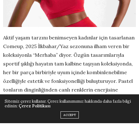
Aktif yaşam tarzını benimseyen kadınlar için tasarlanan
Comeup, 2025 İlkbahar/Yaz sezonuna ilham veren bir
koleksiyonla “Merhaba” diyor. Özgün tasarımlarıyla
sportif şıklığı hayatın tam kalbine taşıyan koleksiyonda,
her bir parça birbiriyle uyum içinde kombinlenebilme
özelliğiyle estetik ve fonksiyonelliği buluşturuyor. Pastel
tonların dinginliğinden canlı renklerin enerjisine
uzanan geniş bir renk paletine sahip koleksiyonda, bra,
Sitemiz çerez kullanır. Çerez kullanımımız hakkında daha fazla bilgi
edinin:
Çerez Politikası
şort, crop top, pantolon, kapri, tayt, ceket ve tulum gibi
birçok ürün yer alıyor.
ACCEPT
Koleksiyonda yer alan ürünler, dikişsiz tasarımları ve