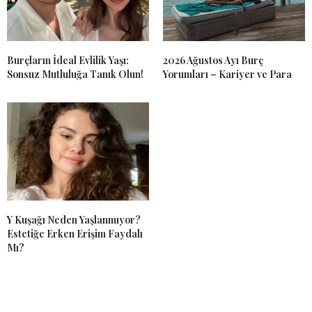
Burçların İdeal Evlilik Yaşı:
2026 Ağustos Ayı Burç
Sonsuz Mutluluğa Tanık Olun!
Yorumları – Kariyer ve Para
Y Kuşağı Neden Yaşlanmıyor?
Estetiğe Erken Erişim Faydalı
Mı?