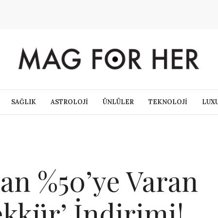
SAĞLIK
ASTROLOJİ
ÜNLÜLER
TEKNOLOJİ
LUX
dan %50’ye Varan
kkür’ İndirimi!