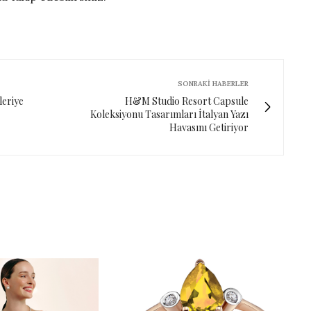
SONRAKI HABERLER
leriye
H&M Studio Resort Capsule
Koleksiyonu Tasarımları İtalyan Yazı
Havasını Getiriyor