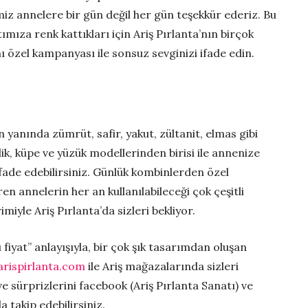
miz annelere bir gün değil her gün teşekkür ederiz. Bu
mıza renk kattıkları için Ariş Pırlanta’nın birçok
nı özel kampanyası ile sonsuz sevginizi ifade edin.
ın yanında zümrüt, safir, yakut, zültanit, elmas gibi
klik, küpe ve yüzük modellerinden birisi ile annenize
 ifade edebilirsiniz. Günlük kombinlerden özel
en annelerin her an kullanılabileceği çok çeşitli
iyle Ariş Pırlanta’da sizleri bekliyor.
 fiyat” anlayışıyla, bir çok şık tasarımdan oluşan
rispirlanta.com
ile Ariş mağazalarında sizleri
 ve sürprizlerini facebook (Ariş Pırlanta Sanatı) ve
a takip edebilirsiniz.