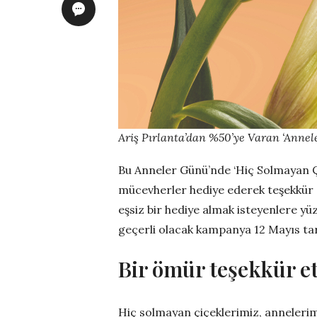
Ariş Pırlanta’dan %50’ye Varan ‘Annele
Bu Anneler Günü’nde ‘Hiç Solmayan Çi
mücevherler hediye ederek teşekkür 
eşsiz bir hediye almak isteyenlere yü
geçerli olacak kampanya 12 Mayıs ta
Bir ömür teşekkür e
Hiç solmayan çiçeklerimiz, annelerim