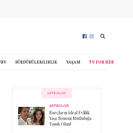
URY
SÜRDÜRÜLEBİLİRLİK
YAŞAM
TV FOR HER
ASTROLOJI
ASTROLOJİ
Burçların İdeal Evlilik
Yaşı: Sonsuz Mutluluğa
Tanık Olun!