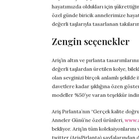
hayatımızda oldukları için şükrettiği
özel günde biricik annelerimize hayatı
değerli taşlarıyla tasarlanan takıları
Zengin seçenekler
Ariş’in altın ve pırlanta tasarımların
değerli taşlardan üretilen kolye, bile
olan sevginizi birçok anlamlı şekilde
davetlere kadar şıklığına özen göster
modeller %50’ye varan teşekkür indirim
Ariş Pırlanta’nın “Gerçek kalite doğru
Anneler Günü’ne özel ürünleri,
www.a
bekliyor. Ariş’in tüm koleksiyonlarını
twitter (ArisPirlanta) sayfalarından d