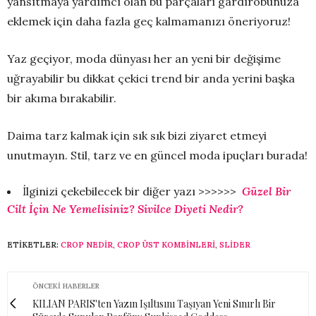
yansıtmaya yardımcı olan bu parçaları gardırobunuza
eklemek için daha fazla geç kalmamanızı öneriyoruz!
Yaz geçiyor, moda dünyası her an yeni bir değişime
uğrayabilir bu dikkat çekici trend bir anda yerini başka
bir akıma bırakabilir.
Daima tarz kalmak için sık sık bizi ziyaret etmeyi
unutmayın. Stil, tarz ve en güncel moda ipuçları burada!
İlginizi çekebilecek bir diğer yazı >>>>>>
Güzel Bir
Cilt İçin Ne Yemelisiniz? Sivilce Diyeti Nedir?
ETIKETLER:
CROP NEDIR
,
CROP ÜST KOMBINLERI
,
SLİDER
ÖNCEKI HABERLER
KILIAN PARIS'ten Yazın Işıltısını Taşıyan Yeni Sınırlı Bir