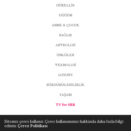
GÜZELLİK
DÜĞÜN
ANNE & ÇOCUK
SAĞLIK
ASTROLOJİ
ÜNLÜLER
TEKNOLOJİ
LUXURY
SÜRDÜRÜLEBİLİRLİK
YAŞAM
TV for HER
Sitemiz çerez kullanır. Çerez kullanımımız hakkında daha fazla bilgi
edinin:
Çerez Politikası
Copyright ©2021, MAGFORHER
Brio Media
. All Rights Reserved.