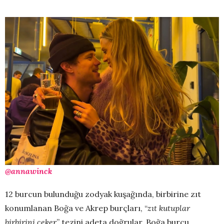
@annawinck
12 burcun bulunduğu zodyak kuşağında, birbirine zıt
konumlanan Boğa ve Akrep burçları, “
zıt kutuplar
birbirini çeker
” tezini adeta doğrular. Boğa burcu