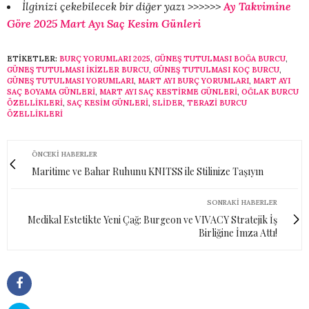
İlginizi çekebilecek bir diğer yazı >>>>>>
Ay Takvimine
Göre 2025 Mart Ayı Saç Kesim Günleri
ETIKETLER:
BURÇ YORUMLARI 2025
,
GÜNEŞ TUTULMASI BOĞA BURCU
,
GÜNEŞ TUTULMASI IKIZLER BURCU
,
GÜNEŞ TUTULMASI KOÇ BURCU
,
GÜNEŞ TUTULMASI YORUMLARI
,
MART AYI BURÇ YORUMLARI
,
MART AYI
SAÇ BOYAMA GÜNLERI
,
MART AYI SAÇ KESTIRME GÜNLERI
,
OĞLAK BURCU
ÖZELLIKLERI
,
SAÇ KESIM GÜNLERI
,
SLİDER
,
TERAZI BURCU
ÖZELLIKLERI
ÖNCEKI HABERLER
Maritime ve Bahar Ruhunu KNITSS ile Stilinize Taşıyın
SONRAKI HABERLER
Medikal Estetikte Yeni Çağ: Burgeon ve VIVACY Stratejik İş
Birliğine İmza Attı!