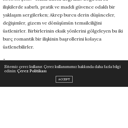
ilişkilerde sabırlı, pratik ve maddi güvence odaklı bir
yaklaşım sergilerken; Akrep burcu derin düşünceler,
değişimler, gizem ve dönüşümün temsilciliğini
üstlenirler. Birbirlerinin eksik yönlerini gölgeleyen bu iki
burç romantik bir ilişkinin başrollerini kolayca
üstlenebilirler.
İşler nerede zorlaşır?
Sitemiz çerez kullanır. Çerez kullanımımız hakkında daha fazla bilgi
edinin:
Çerez Politikası
ACCEPT
İnatçılık ve kontrolcülük
: Boğa Burcu’nun inatçı bir
tavırla güven ve istikrar arayışı Akrep’in sakin ama
kontrolcü tavrıyla karşılaştığında ilişkide gerilim
tırmanabilir. Akrep, Boğa’nın değişime direnç gösteren
doğasına karşı daha manipülatif bir tutum sergilemek
isteyebilir, bu da doğası gereği partnerinin sinirlerini