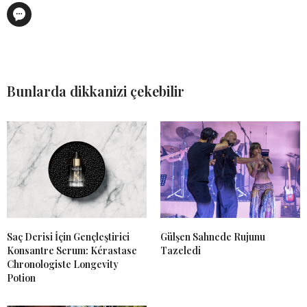
Bunlarda dikkanizi çekebilir
Saç Derisi İçin Gençleştirici
Gülşen Sahnede Rujunu
Konsantre Serum: Kérastase
Tazeledi
Chronologiste Longevity
Potion