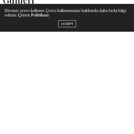
Günleri
Sitemiz çerez kullanır. Çerez kullanımımız hakkında daha fazla bilgi
edinin:
Çerez Politikası
23 Ağustos (Cumartesi)
: Saçın tazelenmesi, güçlenmesi
ACCEPT
ve yenilenmesi için mükemmel bir tercih olma özelliği
taşıyan 23 Ağustos gününde Ay Yeni Ay evresine geçiyor.
24–29 Ağustos (Pazar–Cuma)
: 24-29 Ağustos tarihleri
arasında Ay; Yeni Hilal ve Büyüyen Ay döneminde
seyrettiğinden saç uzun süre formda kalır, sağlık ve
canlılık kazanır.
İlginizi çekebilecek bir diğer yazı >>>>>>
Güzel Bir
Cilt İçin Ne Yemelisiniz? Sivilce Diyeti Nedir?
ETIKETLER:
DINE GÖRE SAÇ KESIM GÜNLERI
,
DINIMIZE GÖRE SAÇ KESIM
GÜNLERI
,
SAÇ KESME GÜNLERI
,
SLİDER