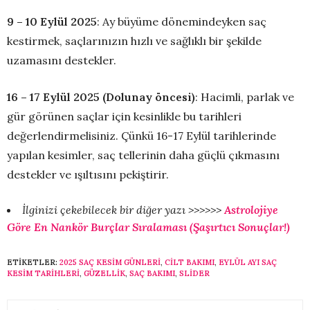
9 – 10 Eylül 2025
: Ay büyüme dönemindeyken saç
kestirmek, saçlarınızın hızlı ve sağlıklı bir şekilde
uzamasını destekler.
16 – 17 Eylül 2025 (Dolunay öncesi)
: Hacimli, parlak ve
gür görünen saçlar için kesinlikle bu tarihleri
değerlendirmelisiniz. Çünkü 16-17 Eylül tarihlerinde
yapılan kesimler, saç tellerinin daha güçlü çıkmasını
destekler ve ışıltısını pekiştirir.
İlginizi çekebilecek bir diğer yazı >>>>>>
Astrolojiye
Göre En Nankör Burçlar Sıralaması (Şaşırtıcı Sonuçlar!)
ETIKETLER:
2025 SAÇ KESIM GÜNLERI
,
CILT BAKIMI
,
EYLÜL AYI SAÇ
KESIM TARIHLERI
,
GÜZELLIK
,
SAÇ BAKIMI
,
SLİDER