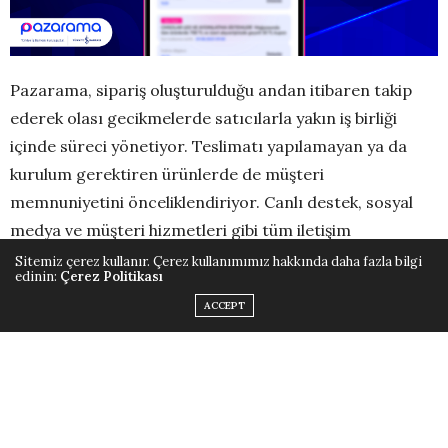
Pazarama, sipariş oluşturulduğu andan itibaren takip
ederek olası gecikmelerde satıcılarla yakın iş birliği
içinde süreci yönetiyor. Teslimatı yapılamayan ya da
kurulum gerektiren ürünlerde de müşteri
memnuniyetini önceliklendiriyor. Canlı destek, sosyal
medya ve müşteri hizmetleri gibi tüm iletişim
kanallarından gelen geri bildirimleri sistematik olarak
Sitemiz çerez kullanır. Çerez kullanımımız hakkında daha fazla bilgi
edinin:
Çerez Politikası
değerlendirerek hizmet kalitesini sürekli olarak
ACCEPT
geliştiriyor.
Kullanıcı odaklı yaklaşımını her adımda hissettirmeyi
amaçlayan Pazarama, bu yeni uygulama ile e-ticaret
deneyiminde güveni ve memnuniyeti pekiştirmeyi