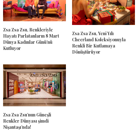
Zsa Zsa Zsu, Renkleriyle
Zsa Zsa Zsu, Yeni Yılı
Hayatı Parlatanların 8 Mart
Cheerland Koleksiyonuyla
Dünya Kadınlar Günü’nü
Renkli Bir Kutlamaya
Kutluyor
Dönüştürüyor
Zsa Zsa Zsu’nun Güneşli
Renkler Dünyası şimdi
Nişantaşı’nda!