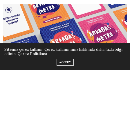
Sitemiz çerez kullanır. Çerez kullanımımız hakkında daha fazla bilgi
edinin:
Çerez Politikası
ACCEPT
Öğrenmenin doğuştan gelen bir ihtiyaç olduğuna inanan
ve her yaştan bireyin oynayarak, keyifle öğrenme hakkını
savunan Öğrenme Tasarımları, arkadaşlar için
geliştirdiği etkileşimli kart oyunu “Arkadaş Metre” ile
sevgi dolu bir keşif yolculuğuna davet ediyor. 11 yaş üstü