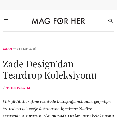
YAŞAM
14 EKIM 2025
Zade Design’dan
Teardrop Koleksiyonu
/
HANDE POLATLI
El işçiliğinin rafine estetikle buluştuğu noktada, geçmişin
hatıraları geleceğe dokunuyor. İç mimar Nadire
Ertuğrul’un kurucusu olduğu
Zade Design
, yeni koleksiyonu