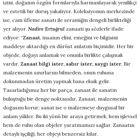
izini, doğanın özgün formlarıyla harmanlayarak yenilikçi
ve estetik bir duruş yakalıyor. Koleksiyonun merkezinde
ise, cam üfleme sanatı ile seramiğin dengeli birlikteliği
yer alıyor.
Nadire Ertuğrul
zanaati şu sözlerle ifade
ediyor: “
Zanaat
, insanın elini, emeğini ve bilgisini
maddeye aktardığı en dürüst anlatım biçimidir. Her bir
objede, doğayı anlamak ve onunla birlikte çalışmak
vardır.
Zanaat bilgi ister, sabır ister, saygı ister.
Bir
malzemenin sınırlarını bilmeden, onun ruhuna
dokunmadan üretim yapmak bana eksik gelir.
Tasarladığımız her bir parça, zanaat ile sanatın
buluştuğu bir denge noktasıdır
.
Zanaat, malzemenin
doğasını korur; sanat ise o malzemeye duygusal bir
anlam yükler. Bu iki yönü bir araya getirmek, hem işlevsel
hem de ruhu olan objeler yaratmamızı sağlar. Zanaatın
detaylı işçiliği, her objeyi benzersiz kılar.