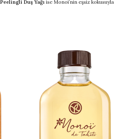
Peelingli Duş Yağı
ise Monoi’nin eşsiz kokusuyla