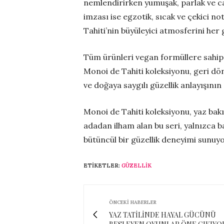
nemlendirirken yumuşak, parlak ve c
imzası ise egzotik, sıcak ve çekici no
Tahiti’nin büyüleyici atmosferini her 
Tüm ürünleri vegan formüllere sahip 
Monoi de Tahiti koleksiyonu, geri dönü
ve doğaya saygılı güzellik anlayışının
Monoi de Tahiti koleksiyonu, yaz bakı
adadan ilham alan bu seri, yalnızca ba
bütüncül bir güzellik deneyimi sunuyo
ETIKETLER:
GÜZELLIK
ÖNCEKI HABERLER
YAZ TATİLİNDE HAYAL GÜCÜNÜ