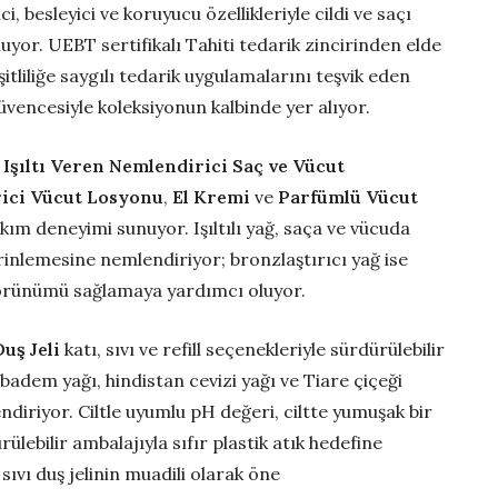
i, besleyici ve koruyucu özellikleriyle cildi ve saçı
or. UEBT sertifikalı Tahiti tedarik zincirinden elde
şitliliğe saygılı tedarik uygulamalarını teşvik eden
vencesiyle koleksiyonun kalbinde yer alıyor.
,
Işıltı Veren Nemlendirici Saç ve Vücut
ici Vücut Losyonu
,
El Kremi
ve
Parfümlü Vücut
akım deneyimi sunuyor. Işıltılı yağ, saça ve vücuda
rinlemesine nemlendiriyor; bronzlaştırıcı yağ ise
k görünümü sağlamaya yardımcı oluyor.
uş Jeli
katı, sıvı ve refill seçenekleriyle sürdürülebilir
; badem yağı, hindistan cevizi yağı ve Tiare çiçeği
ndiriyor. Ciltle uyumlu pH değeri, ciltte yumuşak bir
lebilir ambalajıyla sıfır plastik atık hedefine
l sıvı duş jelinin muadili olarak öne