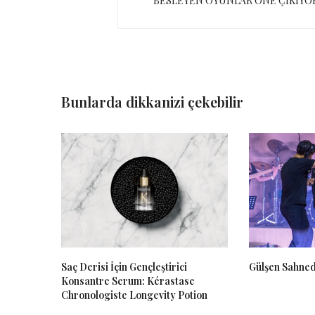
BESLEYEN OYUNLAR ÖNE ÇIKIYO
Bunlarda dikkanizi çekebilir
Saç Derisi İçin Gençleştirici
Gülşen Sahned
Konsantre Serum: Kérastase
Chronologiste Longevity Potion