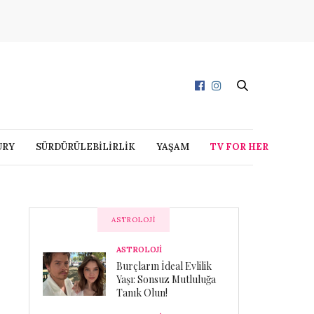
URY
SÜRDÜRÜLEBİLİRLİK
YAŞAM
TV FOR HER
ASTROLOJI
ASTROLOJİ
Burçların İdeal Evlilik
Yaşı: Sonsuz Mutluluğa
Tanık Olun!