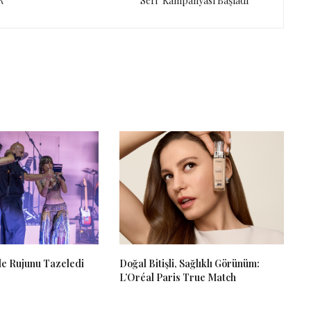
R
Seri" Kampanyası Başladı
e Rujunu Tazeledi
Doğal Bitişli, Sağlıklı Görünüm:
L’Oréal Paris True Match