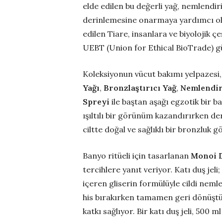
elde edilen bu değerli yağ, nemlendiric
derinlemesine onarmaya yardımcı oluy
edilen Tiare, insanlara ve biyolojik çe
UEBT (Union for Ethical BioTrade) gü
Koleksiyonun vücut bakımı yelpazesi
Yağı
,
Bronzlaştırıcı Yağ
,
Nemlendir
Spreyi
ile baştan aşağı egzotik bir b
ışıltılı bir görünüm kazandırırken de
ciltte doğal ve sağlıklı bir bronzlu
Banyo ritüeli için tasarlanan
Monoi D
tercihlere yanıt veriyor. Katı duş jeli
içeren gliserin formülüyle cildi nemle
his bırakırken tamamen geri dönüştürü
katkı sağlıyor. Bir katı duş jeli, 500 m