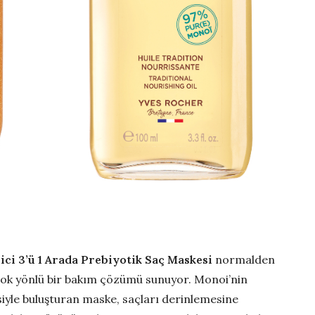
ci 3’ü 1 Arada Prebiyotik Saç Maskesi
normalden
n çok yönlü bir bakım çözümü sunuyor. Monoi’nin
siyle buluşturan maske, saçları derinlemesine