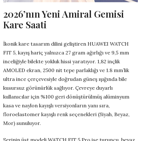
2026’nın Yeni Amiral Gemisi
Kare Saati
İkonik kare tasarım dilini geliştiren HUAWEI WATCH
FIT 5, kayış hariç yalnızca 27 gram ağırlığı ve 9,5 mm
inceliğiyle bilekte yokluk hissi yaratıyor. 1,82 inçlik
AMOLED ekran, 2500 nit tepe parlaklığı ve 1.8 mm’lik
ultra ince çerçevesiyle doğrudan güneş ışığında bile
kusursuz görünürlük sağlıyor. Çevreye duyarlı
kullanıcılar için %100 geri dönüştürülmüş alüminyum
kasa ve naylon kayışlı versiyonların yanı sıra,
floroelastomer kayışlı renk seçenekleri (Siyah, Beyaz,
Mor) sunuluyor.
Serinin üst modeli WATCH FIT 5 Pro ise turuncu, beyaz