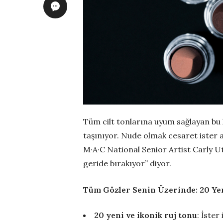
Tüm cilt tonlarına uyum sağlayan bu 
taşınıyor. Nude olmak cesaret ister a
M·A·C National Senior Artist Carly U
geride bırakıyor” diyor.
Tüm Gözler Senin Üzerinde: 20 Yen
20 yeni ve ikonik ruj tonu
: İster