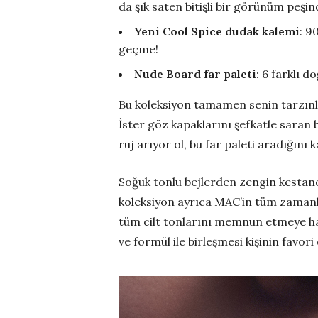
da şık saten bitişli bir görünüm peşi
Yeni Cool Spice dudak kalemi
: 9
geçme!
Nude Board far paleti
: 6 farklı d
Bu koleksiyon tamamen senin tarzınla i
İster göz kapaklarını şefkatle saran b
ruj arıyor ol, bu far paleti aradığını k
Soğuk tonlu bejlerden zengin kestan
koleksiyon ayrıca MAC’in tüm zamanlar
tüm cilt tonlarını memnun etmeye haz
ve formül ile birleşmesi kişinin fav