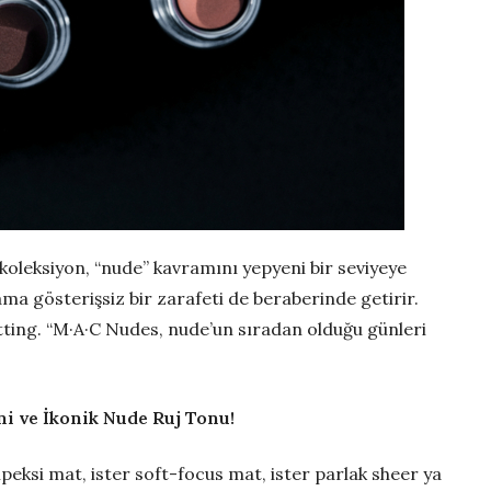
koleksiyon, “nude” kavramını yepyeni bir seviyeye
ma gösterişsiz bir zarafeti de beraberinde getirir.
tting. “M·A·C Nudes, nude’un sıradan olduğu günleri
i ve İkonik Nude Ruj Tonu!
 ipeksi mat, ister soft-focus mat, ister parlak sheer ya