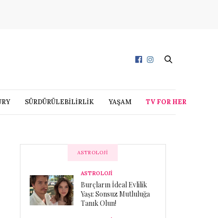
URY
SÜRDÜRÜLEBİLİRLİK
YAŞAM
TV FOR HER
ASTROLOJI
ASTROLOJİ
Burçların İdeal Evlilik
Yaşı: Sonsuz Mutluluğa
Tanık Olun!