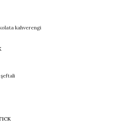
kolata kahverengi
K
şeftali
TICK