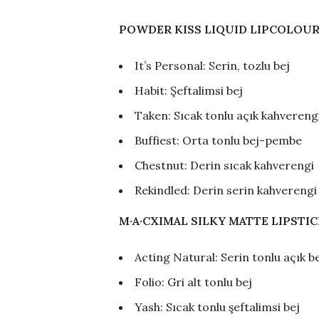
POWDER KISS LIQUID LIPCOLOU
It’s Personal: Serin, tozlu bej
Habit: Şeftalimsi bej
Taken: Sıcak tonlu açık kahvereng
Buffiest: Orta tonlu bej-pembe
Chestnut: Derin sıcak kahverengi
Rekindled: Derin serin kahverengi
M·A·CXIMAL SILKY MATTE LIPSTI
Acting Natural: Serin tonlu açık b
Folio: Gri alt tonlu bej
Yash: Sıcak tonlu şeftalimsi bej