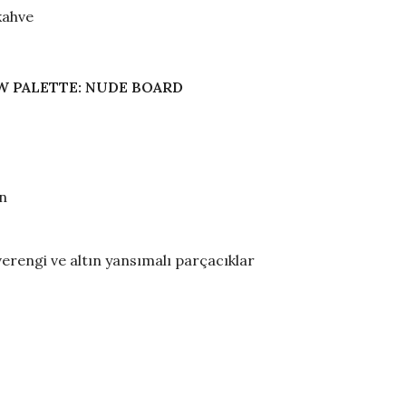
kahve
W PALETTE: NUDE BOARD
ın
verengi ve altın yansımalı parçacıklar