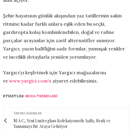
Şehir hayatının günlük akışından yaz tatillerinin sakin
ritmine kadar farklı anlara eşlik eden bu seçki,
gardıropta kolay kombinlenebilen, doğal ve rafine
parçalar arayanlar için zarif alternatifler sunuyor.
Yargıcı, yazın hafifliğini sade formlar, yumuşak renkler
ve incelikli detaylarla yeniden yorumluyor.
Yargıcı’yı keşfetmek için Yargıcı mağazalarını
ve
www.yargici.com’u
ziyaret edebilirsiniz.
ETIKETLER:
MODA TRENDLERI
ÖNCEKI HABERLER
M·A·C, Yeni Lustreglass Koleksiyonu ile Işıltı, Renk ve
Yansımayı Bir Araya Getiriyor