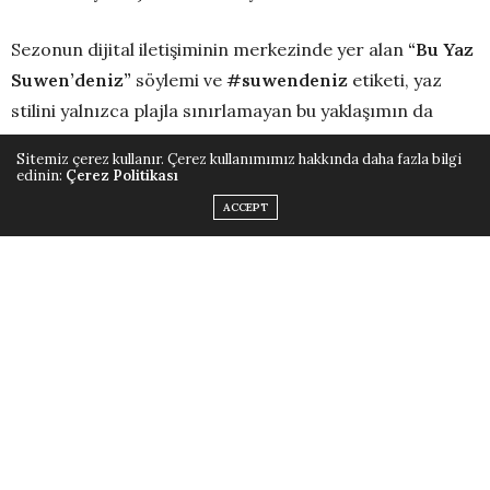
Sezonun dijital iletişiminin merkezinde yer alan
“Bu Yaz
Suwen’deniz”
söylemi ve
#suwendeniz
etiketi, yaz
stilini yalnızca plajla sınırlamayan bu yaklaşımın da
yansıması niteliğinde. Fonksiyonel tasarım anlayışı,
Sitemiz çerez kullanır. Çerez kullanımımız hakkında daha fazla bilgi
güçlü kalıplar ve özenle seçilen kumaşlarla hazırlanan
edinin:
Çerez Politikası
koleksiyon, bu yaz plaj modanızda size uzun süre eşlik
ACCEPT
edecek zamansız parçalar sunuyor.
Sportif Çizgilerden Romantik
Dokulara
Yeni sezon koleksiyonu, farklı stil kodlarını aynı
koleksiyonda buluşturuyor. Kontrast biyeli siyah-beyaz
bikini takımları yalın ve sportif bir görünüm sunarken,