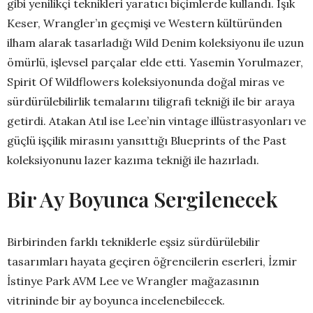
gibi yenilikçi teknikleri yaratıcı biçimlerde kullandı. Işık
Keser, Wrangler’ın geçmişi ve Western kültüründen
ilham alarak tasarladığı Wild Denim koleksiyonu ile uzun
ömürlü, işlevsel parçalar elde etti. Yasemin Yorulmazer,
Spirit Of Wildflowers koleksiyonunda doğal miras ve
sürdürülebilirlik temalarını tiligrafi tekniği ile bir araya
getirdi. Atakan Atıl ise Lee’nin vintage illüstrasyonları ve
güçlü işçilik mirasını yansıttığı Blueprints of the Past
koleksiyonunu lazer kazıma tekniği ile hazırladı.
Bir Ay Boyunca Sergilenecek
Birbirinden farklı tekniklerle eşsiz sürdürülebilir
tasarımları hayata geçiren öğrencilerin eserleri, İzmir
İstinye Park AVM Lee ve Wrangler mağazasının
vitrininde bir ay boyunca incelenebilecek.