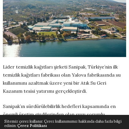
Lider temizlik kağıtları şirketi Sanipak, Türkiye’nin ilk
temizlik kağıtları fabrikası olan Yalova fabrikasında su
kullanımını azaltmak üzere yeni bir Atık Su Geri
Kazanım tesisi yatırımı gerçekleştirdi.
Sanipak’ın sürdürülebilirlik hedefleri kapsamında en
önemli üretim girdilerinden olan suyu sorumlu
Sitemiz çerez kullanır. Çerez kullanımımız hakkında daha fazla bilgi
kullanmak üzere yapılan Yalova Atık Su Geri Kazanım
edinin:
Çerez Politikası