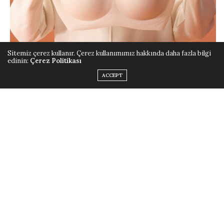
Sitemiz çerez kullanır. Çerez kullanımımız hakkında daha fazla bilgi
edinin:
Çerez Politikası
ACCEPT
Konfor ve Fonksiyonelliğin Yeni Dünyasına Hoş
geldiniz!
Zerogram:
Kadınları önemseyen, her giyimde eşsiz
konfor sunan ve düşünceli bir tasarım.
Türkiye’nin lider iç giyim markası Penti, kadın olmanın