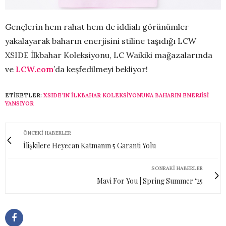
Gençlerin hem rahat hem de iddialı görünümler
yakalayarak baharın enerjisini stiline taşıdığı LCW
XSIDE İlkbahar Koleksiyonu, LC Waikiki mağazalarında
ve
LCW.com
’da keşfedilmeyi bekliyor!
ETIKETLER:
XSIDE’IN İLKBAHAR KOLEKSIYONUNA BAHARIN ENERJISI
YANSIYOR
ÖNCEKI HABERLER
İlişkilere Heyecan Katmanın 5 Garanti Yolu
SONRAKI HABERLER
Mavi For You | Spring Summer ‘25