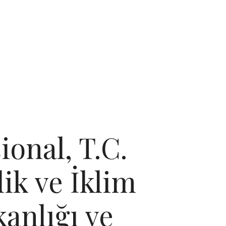
ional, T.C.
lik ve İklim
kanlığı ve