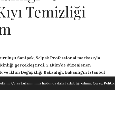
ıyı Temizliği
ım
kuruluşu Sanipak, Selpak Professional markasıyla
tkinliği gerçekleştirdi. 2 Ekim’de düzenlenen
k ve İklim Değişikliği Bakanlığı, Bakanlığın İstanbul
 temsilcileri katıldı. Sanipak Gönüllüleri’nin de
ullanır. Çerez kullanımımız hakkında daha fazla bilgi edinin:
Çerez Politik
lımıyla düzenlenen etkinlikte, Beykoz Riva’da
metal, kağıt ve cam başta olmak üzere 180 kilogram