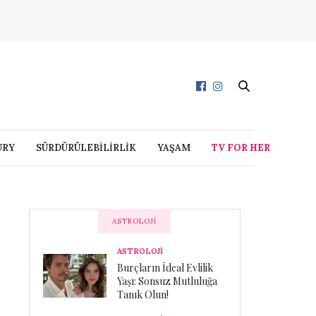
URY
SÜRDÜRÜLEBİLİRLİK
YAŞAM
TV FOR HER
ASTROLOJI
ASTROLOJİ
Burçların İdeal Evlilik
Yaşı: Sonsuz Mutluluğa
Tanık Olun!