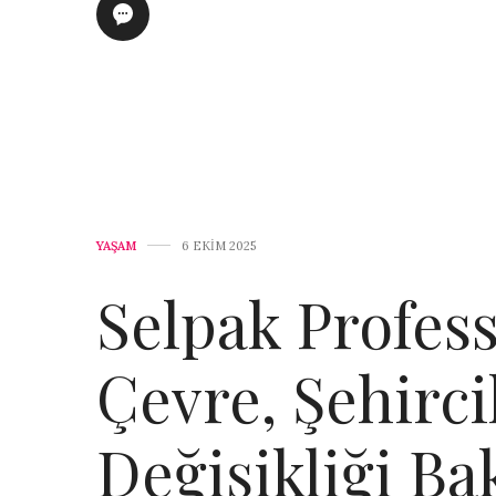
YAŞAM
6 EKIM 2025
Selpak Profess
Çevre, Şehirci
Değişikliği Ba