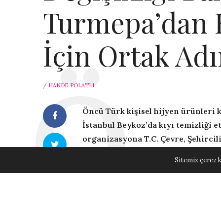
Turmepa’dan K
İçin Ortak Ad
/
HANDE POLATLI
Öncü Türk kişisel hijyen ürünleri 
İstanbul Beykoz’da kıyı temizliği e
organizasyona T.C. Çevre, Şehircili
İl Müdürlüğü yetkilileri ve Turmepa
Sitemiz çerez k
dahil olduğu toplam 55 kişinin katı
bulunan Gelara Koyu’ndan plastik, 
atık toplandı.