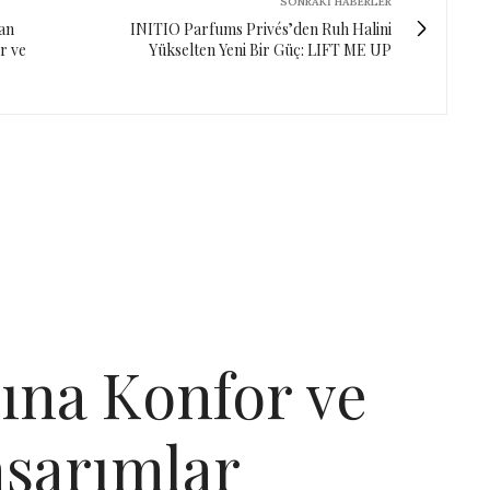
SONRAKI HABERLER
an
INITIO Parfums Privés’den Ruh Halini
r ve
Yükselten Yeni Bir Güç: LIFT ME UP
ına Konfor ve
asarımlar