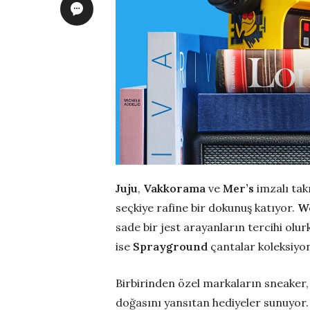
Juju
,
Vakkorama
ve
Mer’s
imzalı takı
seçkiye rafine bir dokunuş katıyor.
W
sade bir jest arayanların tercihi olurk
ise
Sprayground
çantalar koleksiyon
Birbirinden özel markaların sneaker, 
doğasını yansıtan hediyeler sunuyor. O