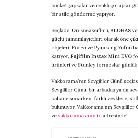
bucket şapkalar ve renkli çoraplar gibi
bir stile gönderme yapıyor.
Seçkide;
On
sneaker’ları,
ALOHAS
v
güçlü tamamlayıcıları olarak öne çık
objeleri, Foreo ve Pyunkang Yul’un bak
katıyor.
Fujifilm Instax Mini EVO
fo
ürünleri ve Stanley termoslar günlük h
Vakkorama’nın Sevgililer Günü seçkisi
Sevgililer Günü, bir arkadaş ya da sev
bahane sunarken; farklı zevklere, stil
bulunuyor. Vakkorama’nın Sevgililer 
ve
vakkorama.com.tr
adresinde!