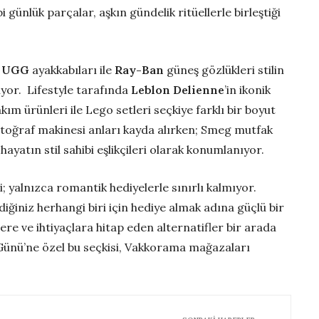
 günlük parçalar, aşkın gündelik ritüellerle birleştiği
e
UGG
ayakkabıları ile
Ray-Ban
güneş gözlükleri stilin
ıyor. Lifestyle tarafında
Leblon Delienne
’in ikonik
ım ürünleri ile Lego setleri seçkiye farklı bir boyut
toğraf makinesi anları kayda alırken; Smeg mutfak
ayatın stil sahibi eşlikçileri olarak konumlanıyor.
; yalnızca romantik hediyelerle sınırlı kalmıyor.
diğiniz herhangi biri için hediye almak adına güçlü bir
lere ve ihtiyaçlara hitap eden alternatifler bir arada
Günü’ne özel bu seçkisi, Vakkorama mağazaları