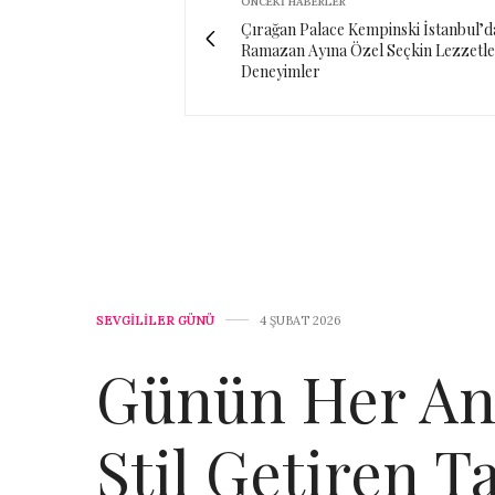
ÖNCEKI HABERLER
Çırağan Palace Kempinski İstanbul’d
Ramazan Ayına Özel Seçkin Lezzetle
Deneyimler
SEVGILILER GÜNÜ
4 ŞUBAT 2026
Günün Her An
Stil Getiren T