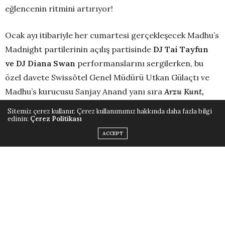
eğlencenin ritmini artırıyor!
Ocak ayı itibariyle her cumartesi gerçekleşecek Madhu’s
Madnight partilerinin açılış partisinde
DJ Tai Tayfun
ve
DJ Diana Swan
performanslarını sergilerken, bu
özel davete Swissôtel Genel Müdürü Utkan Gülaçtı ve
Madhu’s kurucusu Sanjay Anand yanı sıra
Arzu Kunt,
Levent Erçetingöz, Seçkin Piriler, Bilge Öztürk, Berna
Sitemiz çerez kullanır. Çerez kullanımımız hakkında daha fazla bilgi
Öztürk, Seda Canbolat ve Batya Kebudi
gibi isimler
edinin:
Çerez Politikası
katıldı.
ACCEPT