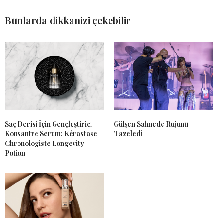
Bunlarda dikkanizi çekebilir
Saç Derisi İçin Gençleştirici
Gülşen Sahnede Rujunu
Konsantre Serum: Kérastase
Tazeledi
Chronologiste Longevity
Potion