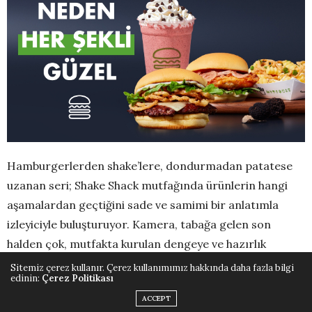
Hamburgerlerden shake’lere, dondurmadan patatese
uzanan seri; Shake Shack mutfağında ürünlerin hangi
aşamalardan geçtiğini sade ve samimi bir anlatımla
izleyiciyle buluşturuyor. Kamera, tabağa gelen son
halden çok, mutfakta kurulan dengeye ve hazırlık
sürecine odaklanıyor. Kullanılan malzemeler, pişirme ve
Sitemiz çerez kullanır. Çerez kullanımımız hakkında daha fazla bilgi
edinin:
Çerez Politikası
hazırlık teknikleri ile her ürünün kendine özgü dokusu
ACCEPT
net görsel detaylarla aktarılıyor.