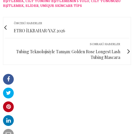
EŞITLEMEK
,
CILT TONUNU EŞITLEMENIN 5 YOLU
,
CILT TONUNUZU
EŞITLEMEK
,
SLİDER
,
UNIQUE SKINCARE TIPS
ÖNCEKI HABERLER
ETRO İLKBAHAR/YAZ 2026
SONRAKI HABERLER
Tubing Teknolojisiyle Tanışın: Golden Rose Longest Lash
Tubing Mascara