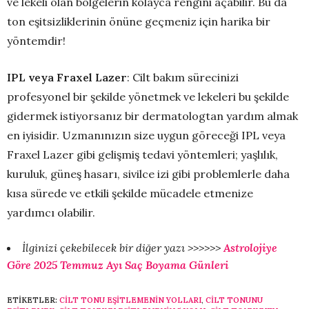
ve lekeli olan bölgelerin kolayca rengini açabilir. Bu da
ton eşitsizliklerinin önüne geçmeniz için harika bir
yöntemdir!
IPL veya Fraxel Lazer
: Cilt bakım sürecinizi
profesyonel bir şekilde yönetmek ve lekeleri bu şekilde
gidermek istiyorsanız bir dermatologtan yardım almak
en iyisidir. Uzmanınızın size uygun göreceği IPL veya
Fraxel Lazer gibi gelişmiş tedavi yöntemleri; yaşlılık,
kuruluk, güneş hasarı, sivilce izi gibi problemlerle daha
kısa sürede ve etkili şekilde mücadele etmenize
yardımcı olabilir.
İlginizi çekebilecek bir diğer yazı >>>>>>
Astrolojiye
Göre 2025 Temmuz Ayı Saç Boyama Günleri
ETIKETLER:
CILT TONU EŞITLEMENIN YOLLARI
,
CILT TONUNU