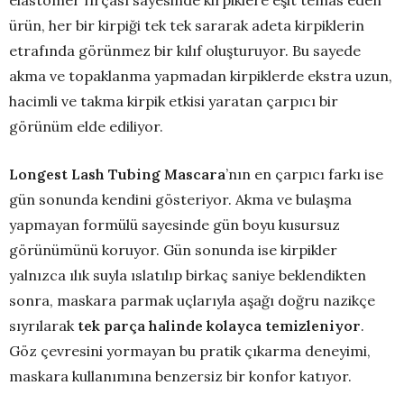
elastomer fırçası sayesinde kirpiklere eşit temas eden
ürün, her bir kirpiği tek tek sararak adeta kirpiklerin
etrafında görünmez bir kılıf oluşturuyor. Bu sayede
akma ve topaklanma yapmadan kirpiklerde ekstra uzun,
hacimli ve takma kirpik etkisi yaratan çarpıcı bir
görünüm elde ediliyor.
Longest Lash Tubing Mascara
’nın en çarpıcı farkı ise
gün sonunda kendini gösteriyor. Akma ve bulaşma
yapmayan formülü sayesinde gün boyu kusursuz
görünümünü koruyor. Gün sonunda ise kirpikler
yalnızca ılık suyla ıslatılıp birkaç saniye beklendikten
sonra, maskara parmak uçlarıyla aşağı doğru nazikçe
sıyrılarak
tek parça halinde kolayca temizleniyor
.
Göz çevresini yormayan bu pratik çıkarma deneyimi,
maskara kullanımına benzersiz bir konfor katıyor.