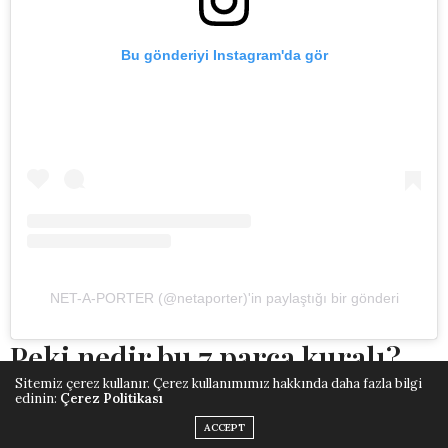
Bu gönderiyi Instagram'da gör
NET-A-PORTER (@netaporter)'in paylaştığı bir gönderi
Peki nedir bu 7 parça kuralı?
Sitemiz çerez kullanır. Çerez kullanımımız hakkında daha fazla bilgi
edinin:
Çerez Politikası
Aslında çok basit, temelde kombininde yedi parçayı
ACCEPT
geçmemekle ilgili. Bu, seni hem fazla karışıklıktan