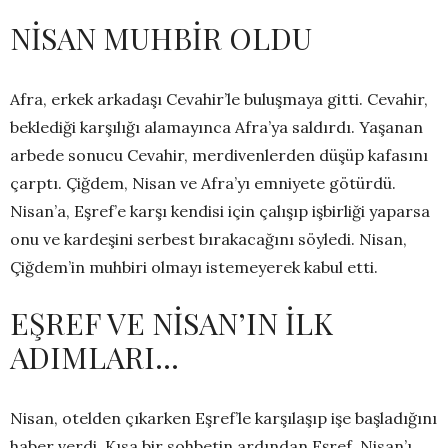
NİSAN MUHBİR OLDU
Afra, erkek arkadaşı Cevahir’le buluşmaya gitti. Cevahir,
beklediği karşılığı alamayınca Afra’ya saldırdı. Yaşanan
arbede sonucu Cevahir, merdivenlerden düşüp kafasını
çarptı. Çiğdem, Nisan ve Afra’yı emniyete götürdü.
Nisan’a, Eşref’e karşı kendisi için çalışıp işbirliği yaparsa
onu ve kardeşini serbest bırakacağını söyledi. Nisan,
Çiğdem’in muhbiri olmayı istemeyerek kabul etti.
EŞREF VE NİSAN’IN İLK
ADIMLARI…
Nisan, otelden çıkarken Eşref’le karşılaşıp işe başladığını
haber verdi. Kısa bir sohbetin ardından Eşref, Nisan’ı