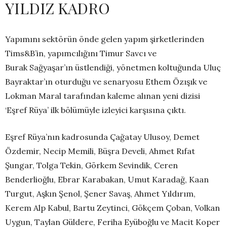
YILDIZ KADRO
Yapımını sektörün önde gelen yapım şirketlerinden
Tims&B’in, yapımcılığını Timur Savcı ve
Burak Sağyaşar’ın üstlendiği, yönetmen koltuğunda Uluç
Bayraktar’ın oturduğu ve senaryosu Ethem Özışık ve
Lokman Maral tarafından kaleme alınan yeni dizisi
‘Eşref Rüya’ ilk bölümüyle izleyici karşısına çıktı.
Eşref Rüya’nın kadrosunda Çağatay Ulusoy, Demet
Özdemir, Necip Memili, Büşra Develi, Ahmet Rıfat
Şungar, Tolga Tekin, Görkem Sevindik, Ceren
Benderlioğlu, Ebrar Karabakan, Umut Karadağ, Kaan
Turgut, Aşkın Şenol, Şener Savaş, Ahmet Yıldırım,
Kerem Alp Kabul, Bartu Zeytinci, Gökçem Çoban, Volkan
Uygun, Taylan Güldere, Feriha Eyüboğlu ve Macit Koper