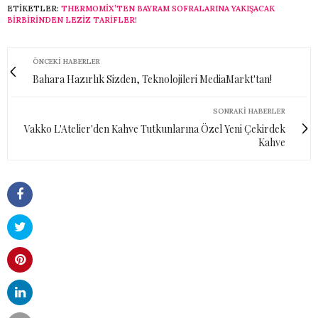
ETIKETLER:
THERMOMIX’TEN BAYRAM SOFRALARINA YAKIŞACAK
BIRBIRINDEN LEZIZ TARIFLER!
ÖNCEKI HABERLER
Bahara Hazırlık Sizden, Teknolojileri MediaMarkt'tan!
SONRAKI HABERLER
Vakko L'Atelier'den Kahve Tutkunlarına Özel Yeni Çekirdek
Kahve