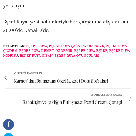
yer alıyor.
Eşref Rüya, yeni bölümleriyle her çarşamba akşamı saat
20.00’de Kanal D’de.
ETIKETLER:
EŞREF RÜYA
,
EŞREF RÜYA ÇAĞATAY ULUSOYR
,
EŞREF RÜYA
ÇIĞDEM
,
EŞREF RÜYA DEMET ÖZDEMIR
,
EŞREF RÜYA EŞREF
,
EŞREF RÜYA
KONUSU
,
EŞREF RÜYA NISAN
,
EŞREF RÜYA OYUNCULARI
ÖNCEKI HABERLER
Karaca’dan Ramazana Özel Lezzet Dolu Sofralar!
SONRAKI HABERLER
Rahatlığın ve Şıklığın Buluşması: Penti Cream Çorap!