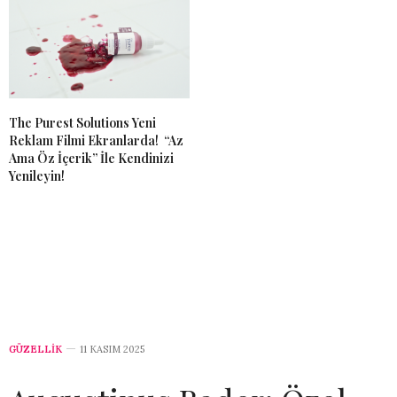
The Purest Solutions Yeni
Reklam Filmi Ekranlarda! “Az
Ama Öz İçerik” İle Kendinizi
Yenileyin!
GÜZELLİK
11 KASIM 2025