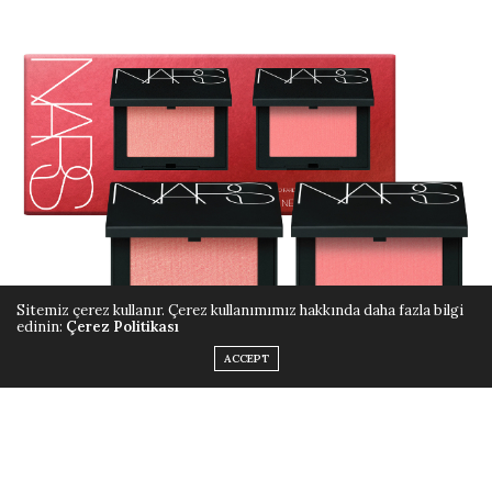
Sitemiz çerez kullanır. Çerez kullanımımız hakkında daha fazla bilgi
edinin:
Çerez Politikası
ACCEPT
NARS Orgasm Matte & Glow Blush Duo
Orgasm Matte & Glow Blush Duo
, Orgasm renginin
ikonik ışıltısı ile yanaklara parlaklık verirken, Orgasm