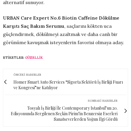
alternatif sunuyor.
URBAN
Care Expert No.6 Biotin Caffeine Dökülme
Karşıtı Saç Bakım Serumu
, saçlarını kökten uca
güçlendirmek, dökülmeyi azaltmak ve daha canlı bir
görünüme kavuşmak isteyenlerin favorisi olmaya aday.
ETIKETLER:
GÜZELLIK
ÖNCEKI HABERLER
Homer Smart Auto Services “Sigorta Sektörü İş Birliği Fuarı
ve Kongresi”ne Katılıyor
SONRAKI HABERLER
Tosyalı İş Birliği İle Contemporary Istanbul’un 20.
Edisyonunda Sergilenen Seçkin Pirim’in Benzersiz Eserleri
Sanatseverlerden Yoğun İlgi Gördü