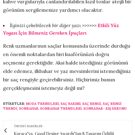
kahve vurgularıyla canlandırılabilen kızıl tonlar ateşli bir
görünüm sergilemenize yardımcı olacaktır.
İlginizi çekebilecek bir diğer yazı >>>>>>
Etkili Yüz
Yogası İçin Bilmeniz Gereken İpuçları
Renk uzmanlarının saçlar konusunda üzerinde durduğu
en önemli noktalardan biri kuaförünüzü doğru
seçmeniz gerektiğidir. Aksi halde istediğiniz görünümü
elde edemez, ilkbahar ve yaz mevsimlerini istemediğiniz
bir saç rengiyle geçirebilirsiniz. Hiçbirimiz bunun
gerçekleşmesini istemeyiz değil mi?
ETIKETLER:
MODA TRENDLERI
,
SAÇ BAKIMI
,
SAÇ RENGI
,
SAÇ RENGI
TRENDI
,
SONBAHAR
,
SONBAHAR TRENDLERI
,
SONBAHAR- KIŞ SEZONU
ÖNCEKI HABERLER
Karaca’ya, Good Desing Awards’tan 8 Tasarım Ödülü