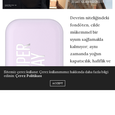
Devrim niteliğindeki
fondöten, cilde
mükemmel bir
uyum sağlamakla
kalmıyor; aynı
zamanda yoğun
kapatıcılık, hafiflik ve
kalıcılığı bir araya
Sitemiz çerez kullanır. Çerez kullanımımız hakkında daha fazla bilgi
getirerek fondöten
edinin:
Çerez Politikası
anlayışını yeniden
ACCEPT