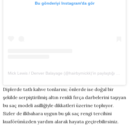
Bu gönderiyi Instagram'da gör
Mick Lewis / Denver Balayage (@hairbymickk)'in paylaştığı bir gönderi
Diplerde tatlı kahve tonlarını; önlerde ise doğal bir
şekilde serpiştirilmiş altın renkli fırça darbelerini taşıyan
bu saç modeli asilliğiyle dikkatleri üzerine topluyor.
Sizler de ilkbahara uygun bu şık saç rengi tercihini
kuaförünüzden yardım alarak hayata geçirebilirsiniz.