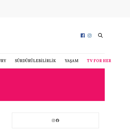
URY
SÜRDÜRÜLEBİLİRLİK
YAŞAM
TV FOR HER