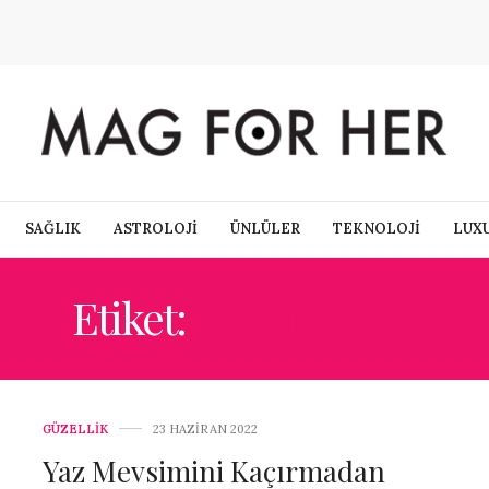
SAĞLIK
ASTROLOJİ
ÜNLÜLER
TEKNOLOJİ
LUX
Etiket:
CLINIC SBB
GÜZELLİK
23 HAZIRAN 2022
Yaz Mevsimini Kaçırmadan