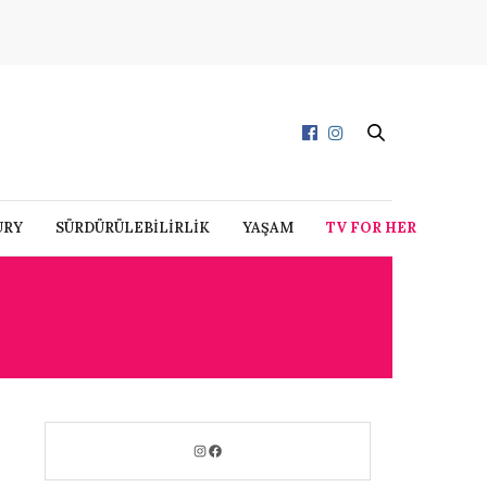
URY
SÜRDÜRÜLEBİLİRLİK
YAŞAM
TV FOR HER