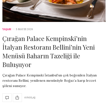
YAŞAM
5 MAYIS 2026
Çırağan Palace Kempinski’nin
İtalyan Restoranı Bellini’nin Yeni
Menüsü Baharın Tazeliği ile
Buluşuyor
Çırağan Palace Kempinski İstanbul’un çok beğenilen İtalyan
restoranı Bellini, yenilenen menüsüyle Boğaz’a karşı lezzet
şöleni sunuyor.
0 PAYLAŞ