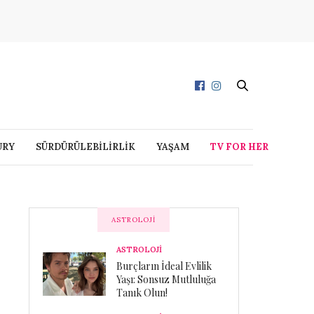
URY
SÜRDÜRÜLEBİLİRLİK
YAŞAM
TV FOR HER
ASTROLOJI
ASTROLOJİ
Burçların İdeal Evlilik
Yaşı: Sonsuz Mutluluğa
Tanık Olun!