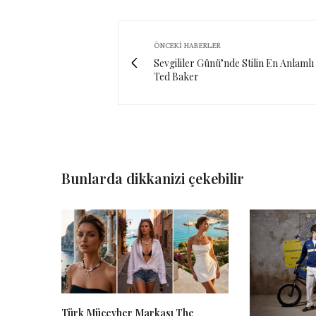
ÖNCEKI HABERLER
Sevgililer Günü’nde Stilin En Anlamlı 
Ted Baker
Bunlarda dikkanizi çekebilir
Türk Mücevher Markası The