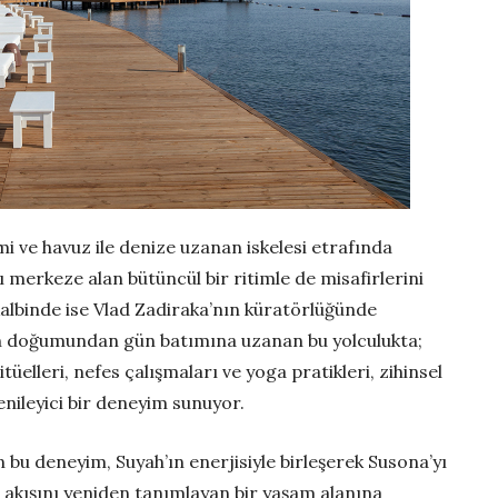
 ve havuz ile denize uzanan iskelesi etrafında
ı merkeze alan bütüncül bir ritimle de misafirlerini
kalbinde ise Vlad Zadiraka’nın küratörlüğünde
 Gün doğumundan gün batımına uzanan bu yolculukta;
tüelleri, nefes çalışmaları ve yoga pratikleri, zihinsel
nileyici bir deneyim sunuyor.
 bu deneyim, Suyah’ın enerjisiyle birleşerek Susona’yı
n akışını yeniden tanımlayan bir yaşam alanına