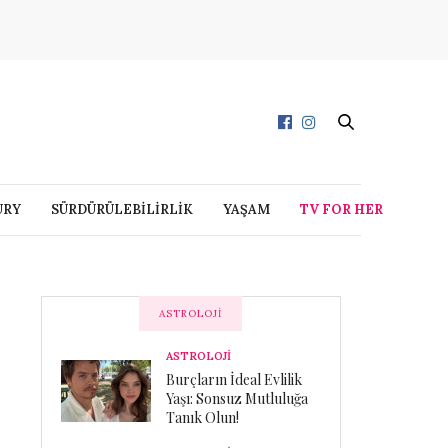
URY
SÜRDÜRÜLEBİLİRLİK
YAŞAM
TV FOR HER
ASTROLOJI
ASTROLOJİ
Burçların İdeal Evlilik
Yaşı: Sonsuz Mutluluğa
Tanık Olun!