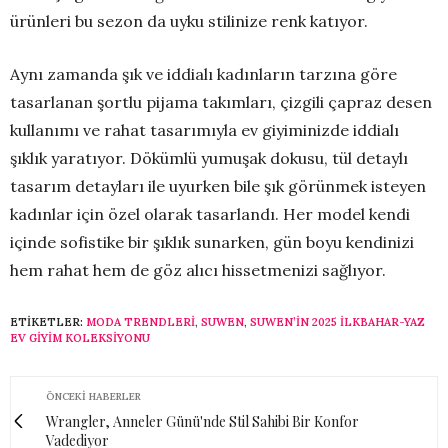
ürünleri bu sezon da uyku stilinize renk katıyor.
Aynı zamanda şık ve iddialı kadınların tarzına göre
tasarlanan şortlu pijama takımları, çizgili çapraz desen
kullanımı ve rahat tasarımıyla ev giyiminizde iddialı
şıklık yaratıyor. Dökümlü yumuşak dokusu, tül detaylı
tasarım detayları ile uyurken bile şık görünmek isteyen
kadınlar için özel olarak tasarlandı. Her model kendi
içinde sofistike bir şıklık sunarken, gün boyu kendinizi
hem rahat hem de göz alıcı hissetmenizi sağlıyor.
ETIKETLER:
MODA TRENDLERI
,
SUWEN
,
SUWEN’IN 2025 İLKBAHAR-YAZ
EV GIYIM KOLEKSIYONU
ÖNCEKI HABERLER
Wrangler, Anneler Günü'nde Stil Sahibi Bir Konfor
Vadediyor