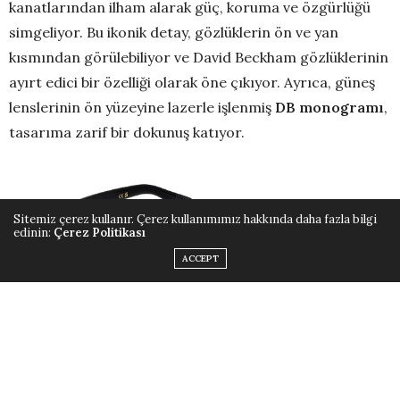
kanatlarından ilham alarak güç, koruma ve özgürlüğü
simgeliyor. Bu ikonik detay, gözlüklerin ön ve yan
kısmından görülebiliyor ve David Beckham gözlüklerinin
ayırt edici bir özelliği olarak öne çıkıyor. Ayrıca, güneş
lenslerinin ön yüzeyine lazerle işlenmiş
DB monogramı
,
tasarıma zarif bir dokunuş katıyor.
Sitemiz çerez kullanır. Çerez kullanımımız hakkında daha fazla bilgi
edinin:
Çerez Politikası
ACCEPT
Renk Paleti:
Koleksiyon, klasik siyah ve Havana
tonlarının yanı sıra, mermer efektiyle zenginleştirilmiş