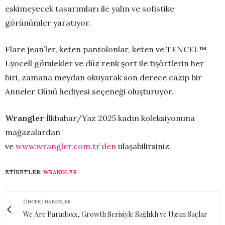
eskimeyecek tasarımları ile yalın ve sofistike
görünümler yaratıyor.
Flare jean’ler, keten pantolonlar, keten ve TENCEL™
Lyocell gömlekler ve düz renk şort ile tişörtlerin her
biri, zamana meydan okuyarak son derece cazip bir
Anneler Günü hediyesi seçeneği oluşturuyor.
Wrangler
İlkbahar/Yaz 2025 kadın koleksiyonuna
mağazalardan
ve
www.wrangler.com.tr’den
ulaşabilirsiniz.
ETIKETLER:
WRANGLER
ÖNCEKI HABERLER
We Are Paradoxx, Growth Serisiyle Sağlıklı ve Uzun Saçlar