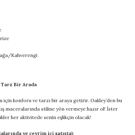
e
rize
bağa/Kahverengi
 Tarz Bir Arada
 için konforu ve tarzı bir araya getirir. Oakley’den bu
ış maceralarında stiline yön vermeye hazır ol! İster
ükler her aktivitede senin eşlikçin olacak!
larında ve çevrim içi satışta):