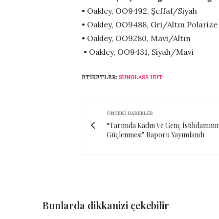
• Oakley, OO9492, Şeffaf/Siyah
• Oakley, OO9488, Gri/Altın Polarize
• Oakley, OO9280, Mavi/Altın
• Oakley, OO9431, Siyah/Mavi
ETIKETLER:
SUNGLASS HUT
ÖNCEKI HABERLER
“Tarımda Kadın Ve Genç İstihdamını
Güçlenmesi” Raporu Yayımlandı
Bunlarda dikkanizi çekebilir