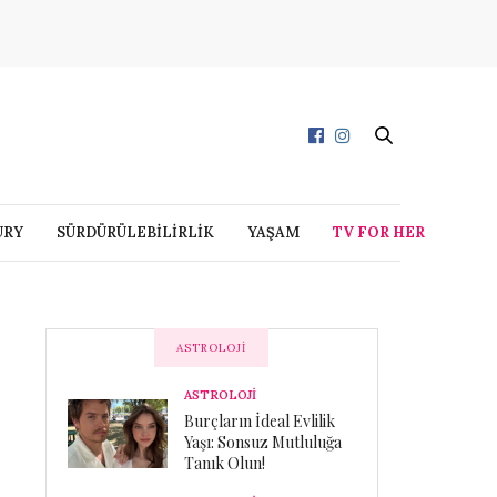
URY
SÜRDÜRÜLEBİLİRLİK
YAŞAM
TV FOR HER
ASTROLOJI
ASTROLOJİ
Burçların İdeal Evlilik
Yaşı: Sonsuz Mutluluğa
Tanık Olun!