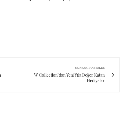
SONRAKI HABERLER
n
W Collection’dan Yeni Yıla Değer Katan
Hediyeler