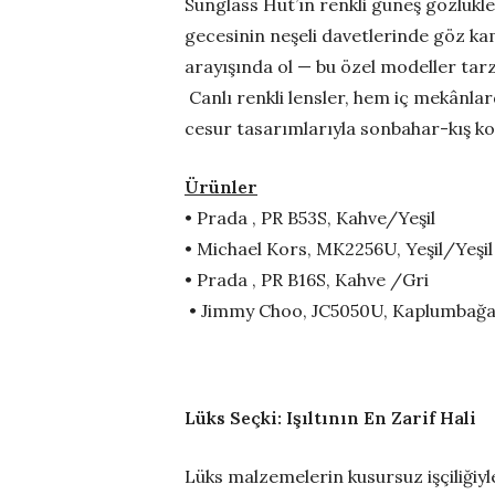
Sunglass Hut’ın renkli güneş gözlükler
gecesinin neşeli davetlerinde göz kam
arayışında ol — bu özel modeller tarz
Canlı renkli lensler, hem iç mekânlar
cesur tasarımlarıyla sonbahar-kış ko
Ürünler
• Prada , PR B53S, Kahve/Yeşil
• Michael Kors, MK2256U, Yeşil/Yeşil
• Prada , PR B16S, Kahve /Gri
• Jimmy Choo, JC5050U, Kaplumbağ
Lüks Seçki: Işıltının En Zarif Hali
Lüks malzemelerin kusursuz işçiliğiy