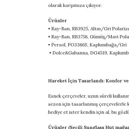
olarak karşımıza çıkıyor.
Ürünler
• Ray-Ban, RB3925, Altın/Gri Polariz
• Ray-Ban, RB3758, Gümüş/Mavi Pola
• Persol, PO3386S, Kaplumbağa/Gri
• Dolce&Gabanna, DG4519, Kaplum
Hareket İçin Tasarlandı: Konfor ve
Esnek çerçeveler, uzun süreli kullanım
sezon için tasarlanmış çerçevelerle k
hediye et ister kendin için al, bu gözl
Ürünler (Seçili Sunglass Hut mağaza