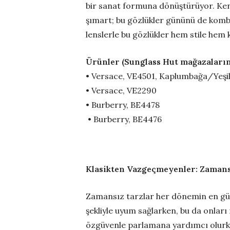
bir sanat formuna dönüştürüyor. Kendi
şımart; bu gözlükler gününü de kombi
lenslerle bu gözlükler hem stile hem
Ürünler (Sunglass Hut mağazaları
• Versace, VE4501, Kaplumbağa/Yeşi
• Versace, VE2290
• Burberry, BE4478
• Burberry, BE4476
Klasikten Vazgeçmeyenler: Zamans
Zamansız tarzlar her dönemin en güve
şekliyle uyum sağlarken, bu da onları
özgüvenle parlamana yardımcı olurken