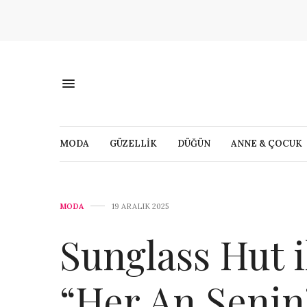
MODA
GÜZELLİK
DÜĞÜN
ANNE & ÇOCUK
MODA
19 ARALIK 2025
Sunglass Hut i
“Her An Senin