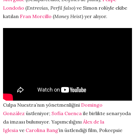
Londoño
(
Entrevías, Perfil falso
) ve Simon rolüyle ekibe
katılan
Fran Morcillo
(
Money Heist
) yer alıyor.
Culpa Nuestra’nın yönetmenliğini
Domingo
González
üstleniyor;
Sofía Cuenca
ile birlikte senaryoda
da imzası bulunuyor. Yapımcılığını
Álex de la
Iglesia
ve
Carolina Bang
’in üstlendiği film, Pokeepsie