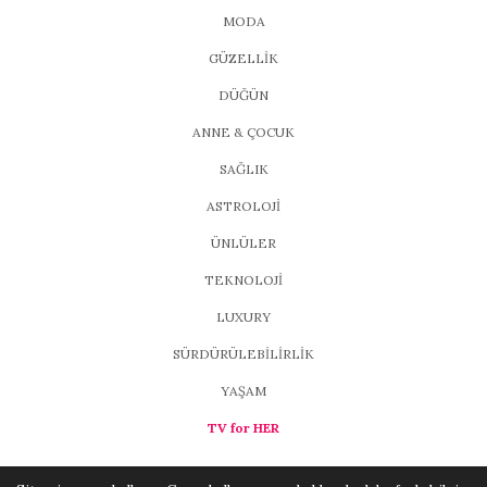
MODA
GÜZELLİK
DÜĞÜN
ANNE & ÇOCUK
SAĞLIK
ASTROLOJİ
ÜNLÜLER
TEKNOLOJİ
LUXURY
SÜRDÜRÜLEBİLİRLİK
YAŞAM
TV for HER