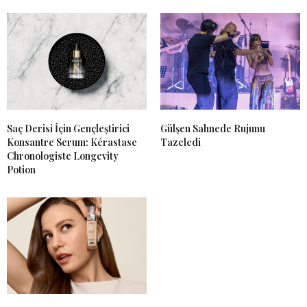
Saç Derisi İçin Gençleştirici
Gülşen Sahnede Rujunu
Konsantre Serum: Kérastase
Tazeledi
Chronologiste Longevity
Potion