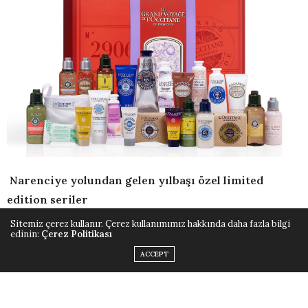
Narenciye yolundan gelen yılbaşı özel limited
edition seriler
L’Occitane yılbaşına özel limited edition
Sitemiz çerez kullanır. Çerez kullanımımız hakkında daha fazla bilgi
edinin:
Çerez Politikası
koleksiyonlarının ana başlığı Narenciye Yolu.
ACCEPT
Duyulara şenlikli bir yolculuk yaratacak serilerin içinde
sihirli turunçgil kumkuat, Luminciana limonu, Hindistan