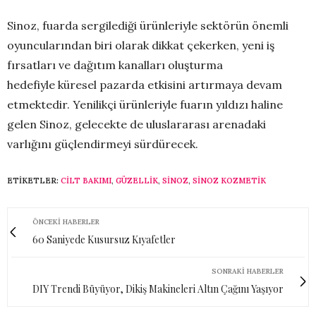
Sinoz, fuarda sergilediği ürünleriyle sektörün önemli
oyuncularından biri olarak dikkat çekerken, yeni iş
fırsatları ve dağıtım kanalları oluşturma
hedefiyle küresel pazarda etkisini artırmaya devam
etmektedir. Yenilikçi ürünleriyle fuarın yıldızı haline
gelen Sinoz, gelecekte de uluslararası arenadaki
varlığını güçlendirmeyi sürdürecek.
ETIKETLER:
CILT BAKIMI
,
GÜZELLIK
,
SINOZ
,
SINOZ KOZMETIK
ÖNCEKI HABERLER
60 Saniyede Kusursuz Kıyafetler
SONRAKI HABERLER
DIY Trendi Büyüyor, Dikiş Makineleri Altın Çağını Yaşıyor