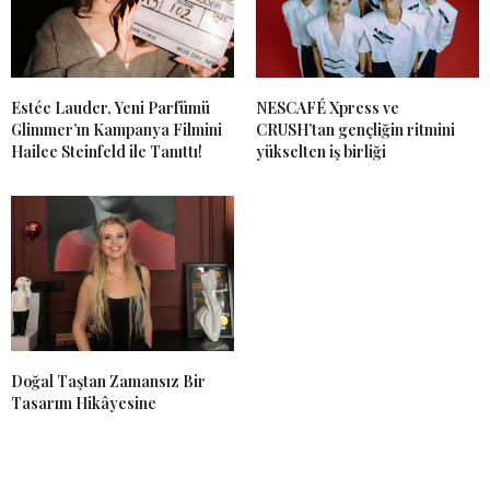
Estée Lauder, Yeni Parfümü
NESCAFÉ Xpress ve
Glimmer’ın Kampanya Filmini
CRUSH’tan gençliğin ritmini
Hailee Steinfeld ile Tanıttı!
yükselten iş birliği
Doğal Taştan Zamansız Bir
Tasarım Hikâyesine