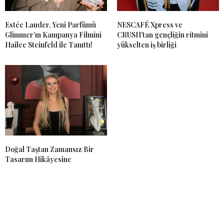
Estée Lauder, Yeni Parfümü
NESCAFÉ Xpress ve
Glimmer’ın Kampanya Filmini
CRUSH’tan gençliğin ritmini
Hailee Steinfeld ile Tanıttı!
yükselten iş birliği
Doğal Taştan Zamansız Bir
Tasarım Hikâyesine