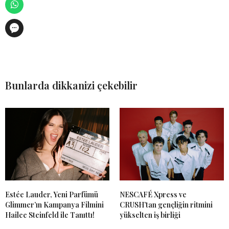
Bunlarda dikkanizi çekebilir
Estée Lauder, Yeni Parfümü
NESCAFÉ Xpress ve
Glimmer’ın Kampanya Filmini
CRUSH’tan gençliğin ritmini
Hailee Steinfeld ile Tanıttı!
yükselten iş birliği