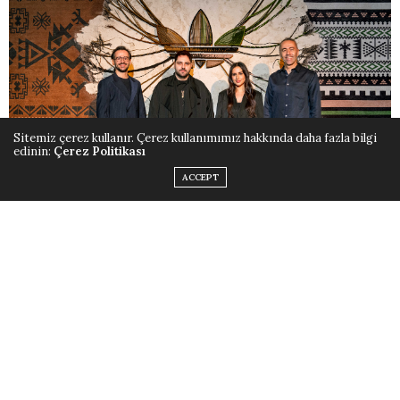
Sitemiz çerez kullanır. Çerez kullanımımız hakkında daha fazla bilgi
edinin:
Çerez Politikası
ACCEPT
Benji + Lamia x adidas Originals
koleksiyonu,
adidas
Türkiye CEO’su Hakan Atalay, Bünyamin
Aydın
ve
Lamia Al-Otaishan Aydın
ev sahipliğinde 22
Ocak Perşembe günü Esma Sultan Yalısı’nda
düzenlenen özel bir davet ile tanıtıldı. Davete
aralarında
Ahsen Eroğlu, Ebru Şahin, Merve Dizdar, M