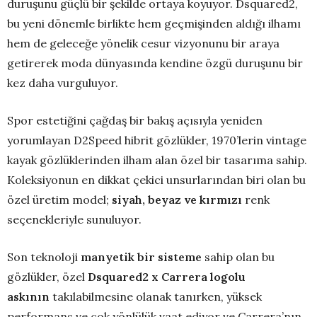
duruşunu güçlü bir şekilde ortaya koyuyor. Dsquared2,
bu yeni dönemle birlikte hem geçmişinden aldığı ilhamı
hem de geleceğe yönelik cesur vizyonunu bir araya
getirerek moda dünyasında kendine özgü duruşunu bir
kez daha vurguluyor.
Spor estetiğini çağdaş bir bakış açısıyla yeniden
yorumlayan D2Speed hibrit gözlükler, 1970’lerin vintage
kayak gözlüklerinden ilham alan özel bir tasarıma sahip.
Koleksiyonun en dikkat çekici unsurlarından biri olan bu
özel üretim model;
siyah, beyaz ve kırmızı
renk
seçenekleriyle sunuluyor.
Son teknoloji
manyetik bir sisteme
sahip olan bu
gözlükler, özel
Dsquared2 x Carrera logolu
askının
takılabilmesine olanak tanırken, yüksek
performans ve çok yönlülük vaat ediyor ve Carrera’nın