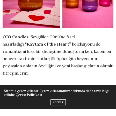
OJO Candles
, Sevgililer Günü’ne özel
hazırladığı
“Rhythm of the Heart”
koleksiyonu ile
romantizmi lüks bir deneyime dönüştürürken, kalbin bu
benzersiz ritmini kutlar; ilk öpücüğün heyecanını,
paylaşılan anların özelliğini ve yeni başlangıçların olumlu
titreşimlerini.
Her mum, bir duyguyu yeniden uyandırmak, bir anıyı
Sitemiz çerez kullanır. Çerez kullanımımız hakkında daha fazla bilgi
çağırmak ya da yepyeni bir bağ kurmak için
edinin:
Çerez Politikası
tasarlanmıştır. Geçmişi anarken ya da yeni bir hikâyenin
ACCEPT
ilk satırlarını yazarken, her alev bir sayfayı çevirir ve
duygularla, ritimle ve aşkın her hâliyle dolu bir dünyaya