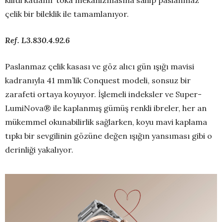
kilitli katlanır toka mekanizmasına sahip paslanmaz
çelik bir bileklik ile tamamlanıyor.
Ref. L3.830.4.92.6
Paslanmaz çelik kasası ve göz alıcı gün ışığı mavisi
kadranıyla 41 mm’lik Conquest modeli, sonsuz bir
zarafeti ortaya koyuyor. İşlemeli indeksler ve Super-
LumiNova® ile kaplanmış gümüş renkli ibreler, her an
mükemmel okunabilirlik sağlarken, koyu mavi kaplama
tıpkı bir sevgilinin gözüne değen ışığın yansıması gibi o
derinliği yakalıyor.