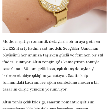
Modern ışıltıyı romantik detaylarla bir araya getiren
GUESS Harty kadın saat modeli, Sevgililer Günü’nün
büyüsünü her anınıza taşırken güçlü ve feminen bir stil
ifadesi sunuyor. Altın rengin göz kamaştıran tonuyla
tasarlanan 30 mm çelik kasa, ışıltılı taş detaylarıyla
birleşerek abiye şıklığını yansıtıyor. Saatin kalp
formundaki kadranı ise aşkın sembolünü modern bir
tasarım diliyle yeniden yorumluyor.
Altın tonlu çelik bileziği, saaatin romantik ışıltısını
tamamlayan lüks bir dokunuş katarken, quartz