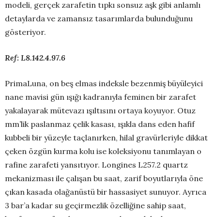
modeli, gerçek zarafetin tıpkı sonsuz aşk gibi anlamlı
detaylarda ve zamansız tasarımlarda bulunduğunu
gösteriyor.
Ref: L8.142.4.97.6
PrimaLuna, on beş elmas indeksle bezenmiş büyüleyici
nane mavisi gün ışığı kadranıyla feminen bir zarafet
yakalayarak mütevazı ışıltısını ortaya koyuyor. Otuz
mm’lik paslanmaz çelik kasası, ışıkla dans eden hafif
kubbeli bir yüzeyle taçlanırken, hilal gravürleriyle dikkat
çeken özgün kurma kolu ise koleksiyonu tanımlayan o
rafine zarafeti yansıtıyor. Longines L257.2 quartz
mekanizması ile çalışan bu saat, zarif boyutlarıyla öne
çıkan kasada olağanüstü bir hassasiyet sunuyor. Ayrıca
3 bar’a kadar su geçirmezlik özelliğine sahip saat,