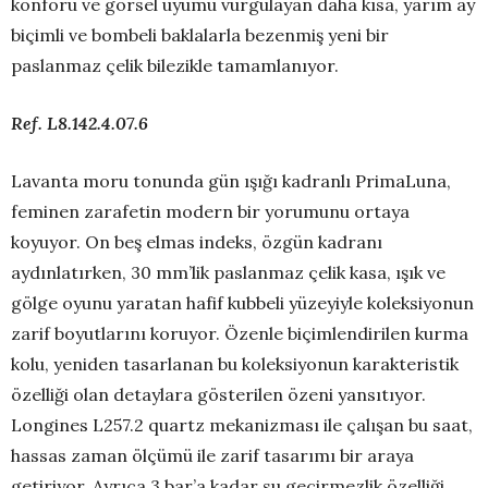
konforu ve görsel uyumu vurgulayan daha kısa, yarım ay
biçimli ve bombeli baklalarla bezenmiş yeni bir
paslanmaz çelik bilezikle tamamlanıyor.
Ref. L8.142.4.07.6
Lavanta moru tonunda gün ışığı kadranlı PrimaLuna,
feminen zarafetin modern bir yorumunu ortaya
koyuyor. On beş elmas indeks, özgün kadranı
aydınlatırken, 30 mm’lik paslanmaz çelik kasa, ışık ve
gölge oyunu yaratan hafif kubbeli yüzeyiyle koleksiyonun
zarif boyutlarını koruyor. Özenle biçimlendirilen kurma
kolu, yeniden tasarlanan bu koleksiyonun karakteristik
özelliği olan detaylara gösterilen özeni yansıtıyor.
Longines L257.2 quartz mekanizması ile çalışan bu saat,
hassas zaman ölçümü ile zarif tasarımı bir araya
getiriyor. Ayrıca 3 bar’a kadar su geçirmezlik özelliği