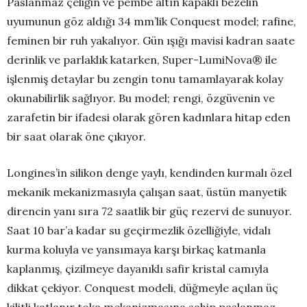
Paslanmaz çeliğin ve pembe altın kapaklı bezelin
uyumunun göz aldığı 34 mm’lik Conquest model; rafine,
feminen bir ruh yakalıyor. Gün ışığı mavisi kadran saate
derinlik ve parlaklık katarken, Super-LumiNova® ile
işlenmiş detaylar bu zengin tonu tamamlayarak kolay
okunabilirlik sağlıyor. Bu model; rengi, özgüvenin ve
zarafetin bir ifadesi olarak gören kadınlara hitap eden
bir saat olarak öne çıkıyor.
Longines’in silikon denge yaylı, kendinden kurmalı özel
mekanik mekanizmasıyla çalışan saat, üstün manyetik
direncin yanı sıra 72 saatlik bir güç rezervi de sunuyor.
Saat 10 bar’a kadar su geçirmezlik özelliğiyle, vidalı
kurma koluyla ve yansımaya karşı birkaç katmanla
kaplanmış, çizilmeye dayanıklı safir kristal camıyla
dikkat çekiyor. Conquest modeli, düğmeyle açılan üç