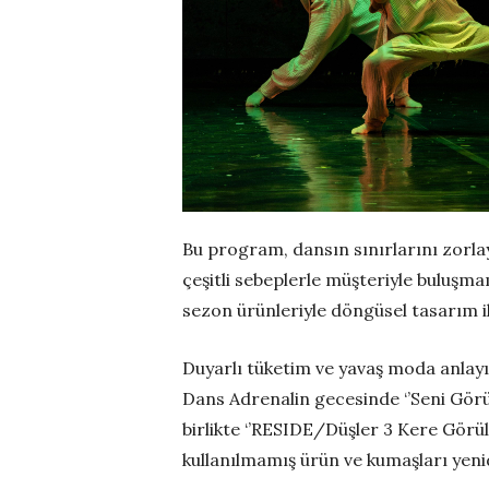
Bu program, dansın sınırlarını zorl
çeşitli sebeplerle müşteriyle buluş
sezon ürünleriyle döngüsel tasarım il
Duyarlı tüketim ve yavaş moda anlay
Dans Adrenalin gecesinde ‘’Seni Görü
birlikte ‘’RESIDE/Düşler 3 Kere Görülm
kullanılmamış ürün ve kumaşları yeni