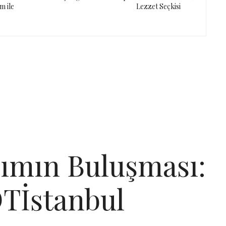
m ile
Lezzet Seçkisi
rımın Buluşması:
Tİstanbul