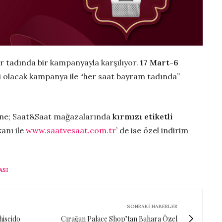
 tadında bir kampanyayla karşılıyor.
17 Mart-6
li olacak kampanya ile “her saat bayram tadında”
rine; Saat&Saat mağazalarında
kırmızı etiketli
anı ile
www.saatvesaat.com.tr
’ de ise özel indirim
ASI
SONRAKI HABERLER
hiseido
Çırağan Palace Shop’tan Bahara Özel