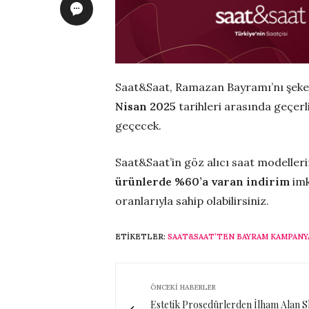
Saat&Saat, Ramazan Bayramı’nı şeker
Nisan 2025
tarihleri arasında geçer
geçecek.
Saat&Saat’in göz alıcı saat modelle
ürünlerde %60’a varan indirim
imk
oranlarıyla sahip olabilirsiniz.
ETIKETLER:
SAAT&SAAT’TEN BAYRAM KAMPANY
ÖNCEKI HABERLER
Estetik Prosedürlerden İlham Alan S