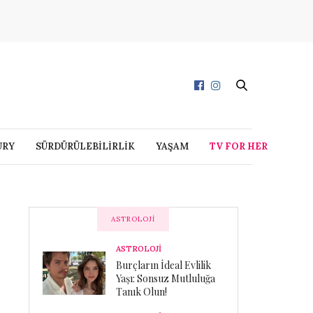
URY
SÜRDÜRÜLEBİLİRLİK
YAŞAM
TV FOR HER
ASTROLOJI
ASTROLOJİ
Burçların İdeal Evlilik
Yaşı: Sonsuz Mutluluğa
Tanık Olun!