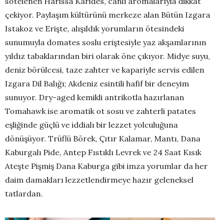
sotelenen Harissa Karides, canlı aromalarıyla dikkat
çekiyor. Paylaşım kültürünü merkeze alan Bütün Izgara
Istakoz ve Erişte, alışıldık yorumların ötesindeki
sunumuyla domates soslu eriştesiyle yaz akşamlarının
yıldız tabaklarından biri olarak öne çıkıyor. Midye suyu,
deniz börülcesi, taze zahter ve kapariyle servis edilen
Izgara Dil Balığı; Akdeniz esintili hafif bir deneyim
sunuyor. Dry-aged kemikli antrikotla hazırlanan
Tomahawk ise aromatik ot sosu ve zahterli patates
eşliğinde güçlü ve iddialı bir lezzet yolculuğuna
dönüşüyor. Trüflü Börek, Çıtır Kalamar, Mantı, Dana
Kaburgalı Pide, Antep Fıstıklı Levrek ve 24 Saat Kısık
Ateşte Pişmiş Dana Kaburga gibi imza yorumlar da her
daim damakları lezzetlendirmeye hazır geleneksel
tatlardan.