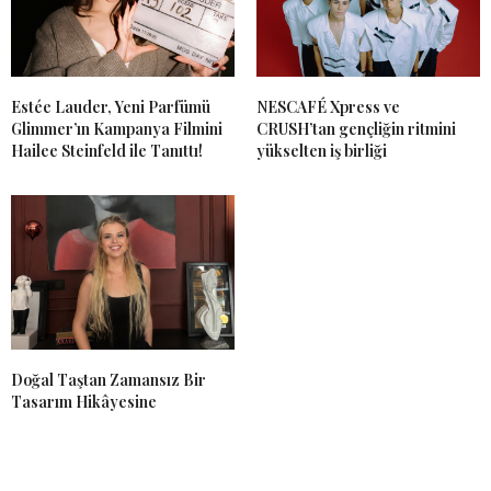
Estée Lauder, Yeni Parfümü
NESCAFÉ Xpress ve
Glimmer’ın Kampanya Filmini
CRUSH’tan gençliğin ritmini
Hailee Steinfeld ile Tanıttı!
yükselten iş birliği
Doğal Taştan Zamansız Bir
Tasarım Hikâyesine