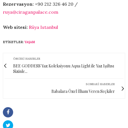
Rezervasyon:
+90 212 326 46 20 /
ruya@ciraganpalace.com
Web sitesi:
Rüya Istanbul
ETIKETLER:
YAŞAM
ÖNCEKI HABERLER
BEE GODDESS Yaz Koleksiyonu Aqua Light ile Yaz Işıltısı
Sizinle...
SONRAKI HABERLER
Babalara Özel İlham Veren Seçkiler