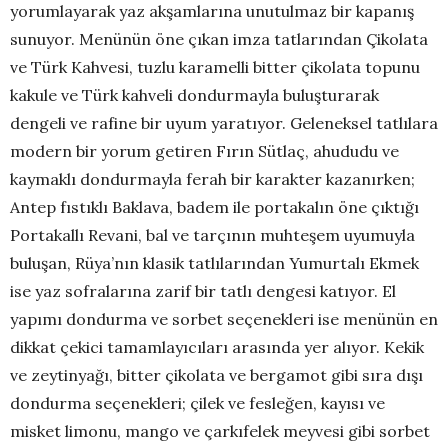
yorumlayarak yaz akşamlarına unutulmaz bir kapanış
sunuyor. Menünün öne çıkan imza tatlarından Çikolata
ve Türk Kahvesi, tuzlu karamelli bitter çikolata topunu
kakule ve Türk kahveli dondurmayla buluşturarak
dengeli ve rafine bir uyum yaratıyor. Geleneksel tatlılara
modern bir yorum getiren Fırın Sütlaç, ahududu ve
kaymaklı dondurmayla ferah bir karakter kazanırken;
Antep fıstıklı Baklava, badem ile portakalın öne çıktığı
Portakallı Revani, bal ve tarçının muhteşem uyumuyla
buluşan, Rüya’nın klasik tatlılarından Yumurtalı Ekmek
ise yaz sofralarına zarif bir tatlı dengesi katıyor. El
yapımı dondurma ve sorbet seçenekleri ise menünün en
dikkat çekici tamamlayıcıları arasında yer alıyor. Kekik
ve zeytinyağı, bitter çikolata ve bergamot gibi sıra dışı
dondurma seçenekleri; çilek ve fesleğen, kayısı ve
misket limonu, mango ve çarkıfelek meyvesi gibi sorbet