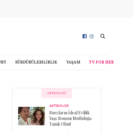
URY
SÜRDÜRÜLEBİLİRLİK
YAŞAM
TV FOR HER
ASTROLOJI
ASTROLOJİ
Burçların İdeal Evlilik
Yaşı: Sonsuz Mutluluğa
Tanık Olun!