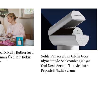
ai X Kelly Rutherford
Noble Panacea’dan Cildin Gece
nmış Özel Bir Koku:
Biyoritmiyle Senkronize Çalışan
e
Yeni Nesil Serum: The Absolute
Peptide8 Night Serum