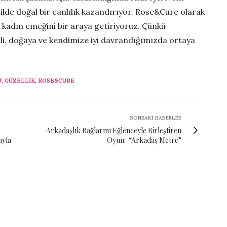
ilde doğal bir canlılık kazandırıyor. Rose&Cure olarak
e kadın emeğini bir araya getiriyoruz. Çünkü
ali, doğaya ve kendimize iyi davrandığımızda ortaya
U
,
GÜZELLIK
,
ROSE&CURE
SONRAKI HABERLER
Arkadaşlık Bağlarını Eğlenceyle Birleştiren
ıyla
Oyun: “Arkadaş Metre”