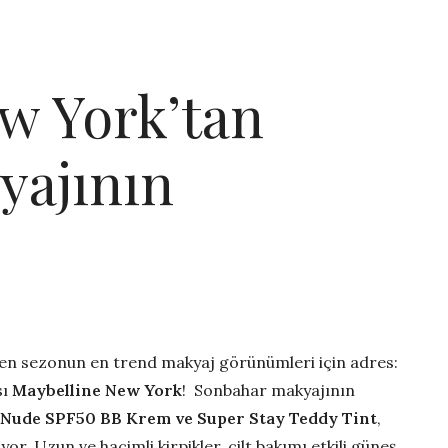
w York’tan
yajının
ken sezonun en trend makyaj görünümleri için adres:
sı
Maybelline New York
! Sonbahar makyajının
 Nude SPF50 BB Krem ve Super Stay Teddy Tint
,
ıyor. Uzun ve hacimli kirpikler, cilt bakımı etkili güneş