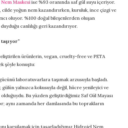
l Nem Maskesi
ise %93 oranında saf gül suyu içeriyor.
e, cilde yoğun nem kazandırırken, kuruluk, ince çizgi ve
mcı oluyor. %100 doğal bileşenlerden oluşan
ç duyduğu canlılığı geri kazandırıyor.
 taşıyor”
liştirilen ürünlerin, vegan, cruelty-free ve PETA
ek şöyle konuştu:
ücünü laboratuvarlara taşımak arzusuyla başladı.
ülün yalnızca kokusuyla değil, hücre yenileyici ve
ağı olduğuydu. Bu yüzden geliştirdiğimiz Saf Gül Mayası
yor; aynı zamanda her damlasında bu toprakların
cını karşılamak için tasarladığımız Hidrojel Nem