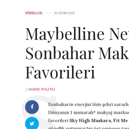
GÜZELLİK
10 EKIM 2025
Maybelline Ne
Sonbahar Mak
Favorileri
/
HANDE POLATLI
Sonbaharın enerjisi tüm şehri sarar
Dünyanın 1 numaralı* makyaj marka
favorileri
Sky High Maskara, Fit Me
güzellik rutininizi bir üst seviyeye taş