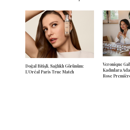
Veronique Gab
Doğal Bitişli, Sağlıklı Görünüm:
Kadınlara Ada
L’Oréal Paris True Match
Rose Premièr