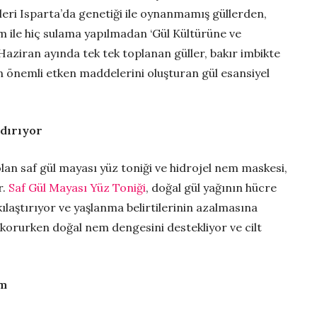
eri Isparta’da genetiği ile oynanmamış güllerden,
rım ile hiç sulama yapılmadan ‘Gül Kültürüne ve
. Haziran ayında tek tek toplanan güller, bakır imbikte
 en önemli etken maddelerini oluşturan gül esansiyel
ndırıyor
lan saf gül mayası yüz toniği ve hidrojel nem maskesi,
r.
Saf Gül Mayası Yüz Toniği
, doğal gül yağının hücre
ıkılaştırıyor ve yaşlanma belirtilerinin azalmasına
 korurken doğal nem dengesini destekliyor ve cilt
em