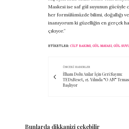
Maskesi ise saf gül suyunun gücüyle c
her formülümüzde bilimi, doğallığı v
inanıyorum ki güzelliğin en gerçek h
çıkıyor.”
ETIKETLER:
CILT BAKIMI
,
GÜL MAYASI
,
GÜL SUY
ÖNCEKI HABERLER
İlham Dolu Anlar İçin Geri Sayım:
TEDxReset, 15. Yılında “O AN” Temas
Başlıyor
Bunlarda dikkanizi çekebilir