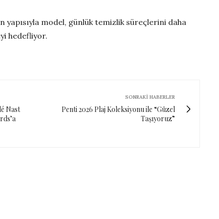
n yapısıyla model, günlük temizlik süreçlerini daha
yi hedefliyor.
SONRAKI HABERLER
dé Nast
Penti 2026 Plaj Koleksiyonu ile “Güzel
rds’a
Taşıyoruz”