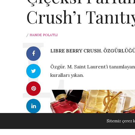
Crush’ı Tanıtı
/
HANDE POLATLI
LIBRE BERRY CRUSH. ÖZGÜRLÜĞÜ
Özgür. M. Saint Laurent’i tanımlayan 
kuralları yıkan.
Sitemiz çerez k