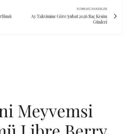
SONRAKI HABERLER
arfümü
Ay Takvimine Göre Şubat 2026 Saç Kesim
Günleri
eni Meyvemsi
mü Libre Berry