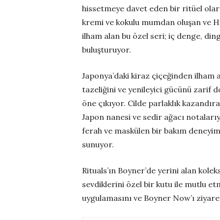
hissetmeye davet eden bir ritüel olar
kremi ve kokulu mumdan oluşan ve Hin
ilham alan bu özel seri; iç denge, ding
buluşturuyor.
Japonya’daki kiraz çiçeğinden ilham 
tazeliğini ve yenileyici gücünü zarif 
öne çıkıyor. Cilde parlaklık kazandıran
Japon nanesi ve sedir ağacı notaları
ferah ve maskülen bir bakım deneyimi 
sunuyor.
Rituals’ın Boyner’de yerini alan kole
sevdiklerini özel bir kutu ile mutlu e
uygulamasını ve Boyner Now’ı ziyaret