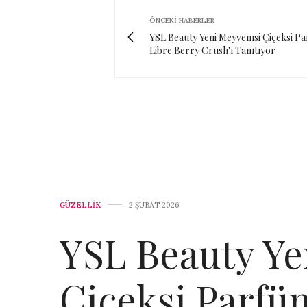
ÖNCEKI HABERLER
YSL Beauty Yeni Meyvemsi Çiçeksi P
Libre Berry Crush'ı Tanıtıyor
GÜZELLİK
2 ŞUBAT 2026
YSL Beauty Y
Çiçeksi Parfü