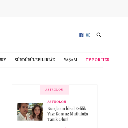
URY
SÜRDÜRÜLEBİLİRLİK
YAŞAM
TV FOR HER
ASTROLOJI
ASTROLOJİ
Burçların İdeal Evlilik
Yaşı: Sonsuz Mutluluğa
Tanık Olun!