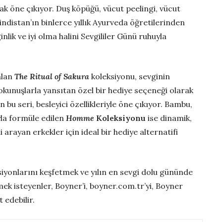
ak öne çıkıyor.
Duş köpüğü, vücut peelingi, vücut
distan’ın binlerce yıllık Ayurveda öğretilerinden
inlik ve iyi olma halini Sevgililer Günü ruhuyla
alan
The Ritual of Sakura
koleksiyonu, sevginin
dokunuşlarla yansıtan özel bir hediye seçeneği olarak
 bu seri, besleyici özellikleriyle öne çıkıyor. Bambu,
yla formüle edilen
Homme
Koleksiyonu
ise dinamik,
arayan erkekler için ideal bir hediye alternatifi
ksiyonlarını keşfetmek ve yılın en sevgi dolu gününde
tmek isteyenler, Boyner’i, boyner.com.tr’yi, Boyner
 edebilir.