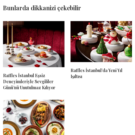
Bunlarda dikkanizi çekebilir
Raffles İstanbul’da Yeni Yıl
Raffles İstanbul Eşsiz
Işıltısı
Deneyimleriyle Sevgililer
Günü’nü Unutulmaz Kılıyor