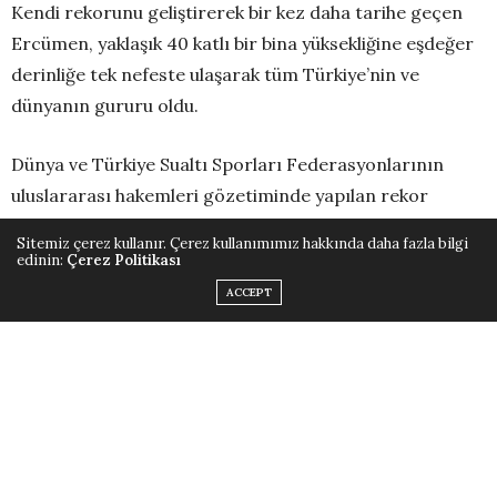
Kendi rekorunu geliştirerek bir kez daha tarihe geçen
Ercümen, yaklaşık 40 katlı bir bina yüksekliğine eşdeğer
derinliğe tek nefeste ulaşarak tüm Türkiye’nin ve
dünyanın gururu oldu.
Dünya ve Türkiye Sualtı Sporları Federasyonlarının
uluslararası hakemleri gözetiminde yapılan rekor
denemesi, sabah saatlerinde canlı olarak yayınlandı.
Sitemiz çerez kullanır. Çerez kullanımımız hakkında daha fazla bilgi
Binlerce kişi ekran başında nefeslerini tutarak bu tarihi
edinin:
Çerez Politikası
ana tanıklık etti. Yüzeye çıktığı an büyük bir coşkuyla
ACCEPT
karşılanan Ercümen, ekibi ve izleyenlerle birlikte
Türkiye’ye yeni bir başarı armağan etti.
Rekor denemesini Cumhuriyetimizin 102. yılına ithafen
gerçekleştiren Şahika Ercümen, dalışının ardından şu
anlamlı sözleri paylaştı: