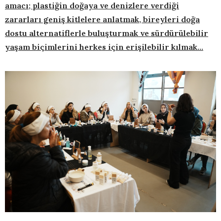
amacı; plastiğin doğaya ve denizlere verdiği
zararları geniş kitlelere anlatmak, bireyleri doğa
dostu alternatiflerle buluşturmak ve sürdürülebilir
yaşam biçimlerini herkes için erişilebilir kılmak…