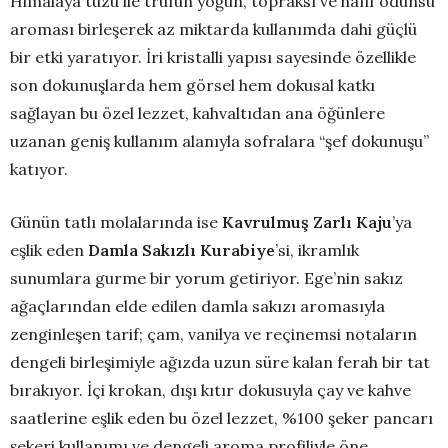
Himalaya tuzu ile trüfün yoğun, topraksı ve hafif odunsu
aroması birleşerek az miktarda kullanımda dahi güçlü
bir etki yaratıyor. İri kristalli yapısı sayesinde özellikle
son dokunuşlarda hem görsel hem dokusal katkı
sağlayan bu özel lezzet, kahvaltıdan ana öğünlere
uzanan geniş kullanım alanıyla sofralara “şef dokunuşu”
katıyor.
Günün tatlı molalarında ise
Kavrulmuş Zarlı Kaju
’ya
eşlik eden
Damla Sakızlı Kurabiye
’si, ikramlık
sunumlara gurme bir yorum getiriyor. Ege’nin sakız
ağaçlarından elde edilen damla sakızı aromasıyla
zenginleşen tarif; çam, vanilya ve reçinemsi notaların
dengeli birleşimiyle ağızda uzun süre kalan ferah bir tat
bırakıyor. İçi krokan, dışı kıtır dokusuyla çay ve kahve
saatlerine eşlik eden bu özel lezzet, %100 şeker pancarı
şekeri kullanımı ve dengeli aroma profiliyle öne