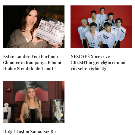
Estée Lauder, Yeni Parfümü
NESCAFÉ Xpress ve
Glimmer’ın Kampanya Filmini
CRUSH’tan gençliğin ritmini
Hailee Steinfeld ile Tanıttı!
yükselten iş birliği
Doğal Taştan Zamansız Bir