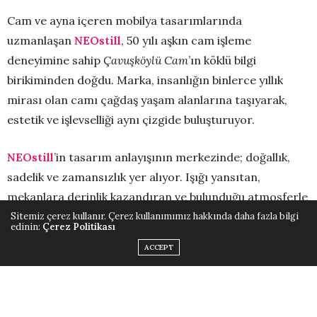
Cam ve ayna içeren mobilya tasarımlarında
uzmanlaşan
NEOstill
, 50 yılı aşkın cam işleme
deneyimine sahip
Çavuşköylü Cam
’ın köklü bilgi
birikiminden doğdu. Marka, insanlığın binlerce yıllık
mirası olan camı çağdaş yaşam alanlarına taşıyarak,
estetik ve işlevselliği aynı çizgide buluşturuyor.
NEOstill
’in tasarım anlayışının merkezinde; doğallık,
sadelik ve zamansızlık yer alıyor. Işığı yansıtan,
mekanlara derinlik kazandıran ve bulunduğu atmosferle
güçlü bir uyum yakalayan cam, markanın tüm
Sitemiz çerez kullanır. Çerez kullanımımız hakkında daha fazla bilgi
edinin:
Çerez Politikası
koleksiyonlarında başrolü üstleniyor. Modern çizgilerle
ACCEPT
şekillenen ürünler; gösterişli yaşam alanlarından
minimal mekânlara kadar farklı dekorasyon stillerine
kolaylıkla uyum sağlıyor.