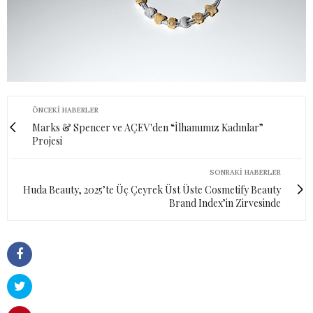
ÖNCEKI HABERLER
Marks & Spencer ve AÇEV'den “İlhamımız Kadınlar”
Projesi
SONRAKI HABERLER
Huda Beauty, 2025’te Üç Çeyrek Üst Üste Cosmetify Beauty
Brand Index’in Zirvesinde