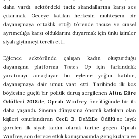
daha vardı; sektördeki taciz skandallarına karşı ses
çıkarmak. Geceye katılan herkesin muhteşem bir
dayanışmaya ortaklık ettiği törende tacize ve cinsel
ayrımcılığa karşı olduklarını duyurmak için ünlü isimler
siyah giyinmeyi tercih etti.
Eğlence sektöründe çalışan kadın oluşturduğu
dayanışma platformu
Time’s Up
için farkındalık
yaratmayı amaçlayan bu eyleme yoğun katılım,
dayanışmaya dair umut vaat etti. Tarihinde ilk kez
böylesine güçlü bir politik duruş sergilenen
Altın Küre
Ödülleri 2018
‘de,
Oprah Winfrey
öncülüğünde bir ilk
daha yaşandı. Sinema dünyasına önemli katkıları olan
kişileri onurlandıran
Cecil B. DeMille Ödülü
‘ne layık
görülen ilk siyah kadın olarak tarihe geçen Oprah
Winfrey, son derece etkili konuşmasında genç kızlara ve