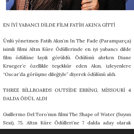
EN İYİ YABANCI DİLDE FİLM FATİH AKIN’A GİTTİ
Ünlü yönetmen Fatih Akın’ın In The Fade (Paramparça)
isimli filmi Altın Küre Ödüllerinde en iyi yabancı dilde
film ödülüne layık görüldü. Ödülünü alırken Diane
Krueger’e özellikle teşekkür eden Akın, izleyenlere
“Oscar’da görüşme dileğiyle” diyerek ödülünü aldı.
THREE BİLLBOARDS OUTSİDE EBBİNG, MİSSOURİ 4
DALDA ÖDÜL ALDI
Guillermo Del Toro’nun filmi The Shape of Water (Suyun
Sesi), 75. Altın Küre Ödülleri’ne 7 dalda aday olarak
damgasını vurmuştu. The Post ise 6 adaylık ile 2018