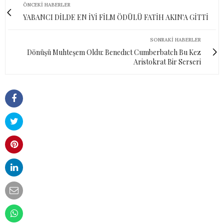
ÖNCEKI HABERLER
YABANCI DİLDE EN İYİ FİLM ÖDÜLÜ FATİH AKIN'A GİTTİ
SONRAKI HABERLER
Dönüşü Muhteşem Oldu: Benedıct Cumberbatch Bu Kez
Aristokrat Bir Serseri