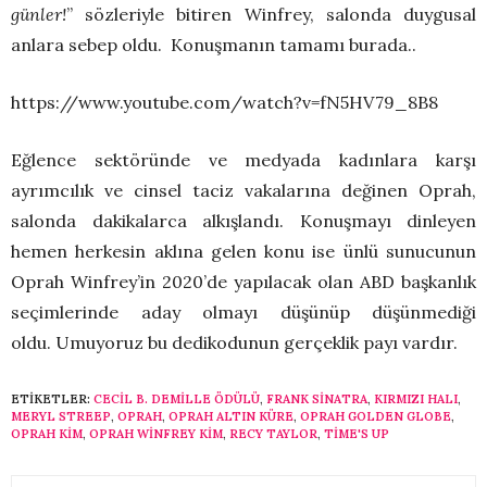
günler!
” sözleriyle bitiren Winfrey, salonda duygusal
anlara sebep oldu. Konuşmanın tamamı burada..
https://www.youtube.com/watch?v=fN5HV79_8B8
Eğlence sektöründe ve medyada kadınlara karşı
ayrımcılık ve cinsel taciz vakalarına değinen Oprah,
salonda dakikalarca alkışlandı. Konuşmayı dinleyen
hemen herkesin aklına gelen konu ise ünlü sunucunun
Oprah Winfrey’in 2020’de yapılacak olan ABD başkanlık
seçimlerinde aday olmayı düşünüp düşünmediği
oldu. Umuyoruz bu dedikodunun gerçeklik payı vardır.
ETIKETLER:
CECIL B. DEMILLE ÖDÜLÜ
,
FRANK SINATRA
,
KIRMIZI HALI
,
MERYL STREEP
,
OPRAH
,
OPRAH ALTIN KÜRE
,
OPRAH GOLDEN GLOBE
,
OPRAH KIM
,
OPRAH WINFREY KIM
,
RECY TAYLOR
,
TIME'S UP