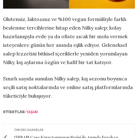
Glutensiz, laktozsuz ve %100 vegan formülüyle farklı
beslenme tercihlerine hitap eden Nilky salep; kolay
hazırlanışıyla evde ya da ofiste sıcak bir mola vermek
isteyenlere günün her anında eşlik ediyor. Geleneksel
salep lezzetini bitkisel içeriklerle yeniden yorumlayan
Nilky, kış aylarına özgün ve hafif bir tat katıyor.
Sınırlı sayıda sunulan Nilky salep, kış sezonu boyunca
seçili satış noktalarında ve online satış platformlarında
tüketiciyle buluşuyor.
ETIKETLER:
YAŞAM
ÖNCEKI HABERLER
URBAN Care Kuru Şampuan Serisi ile Anında Ferah ve