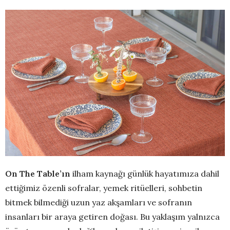
On The Table’ın
ilham kaynağı günlük hayatımıza dahil
ettiğimiz özenli sofralar, yemek ritüelleri, sohbetin
bitmek bilmediği uzun yaz akşamları ve sofranın
insanları bir araya getiren doğası. Bu yaklaşım yalnızca